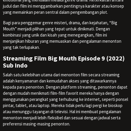
judul dan film ini menggambarkan pentingnya karakter atau konsep
yang memainkan peran sentral dalam pengembangan plot.
Bagi para penggemar genre misteri, drama, dan kejahatan, “Big
Mouth” menjadi pilihan yang tepat untuk dinikmati. Dengan
kombinasi yang unik dan kisah yang menegangkan, film ini
menjanjikan hiburan yang memuaskan dan pengalaman menonton
yang tak terlupakan.
Streaming Film Big Mouth Episode 9 (2022)
Sub Indo
Salah satu kelebihan utama dari menonton film secara streaming
adalah kenyamanan dan kemudahan akses yang ditawarkannya
kepada para penonton. Dengan platform streaming, penonton dapat
dengan mudah menikmati film-film favorit mereka hanya dengan
menggunakan perangkat yang terhubung ke internet, seperti ponsel
pintar, tablet, atau laptop. Mereka tidak perlu lagi pergi ke bioskop
atau menunggu tayangan di televisi. Hal ini membuat pengalaman
menonton menjadi lebih fleksibel dan sesuai dengan jadwal serta
preferensi masing-masing penonton.