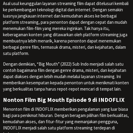
Asal usul keunggulan layanan streaming film dapat ditelusuri kembali
ke perkembangan teknologi digital dan internet. Dengan semakin
luasnya jangkauan internet dan kemudahan akses ke berbagai
platform streaming, para penonton dapat dengan cepat dan mudah
menemukan film-film yang mereka inginkan. Tak hanya itu,
keberagaman konten yang ditawarkan oleh platform streaming juga
membuatnya lebih menarik, karena penonton dapat menemukan
berbagai genre film, termasuk drama, misteri, dan kejahatan, dalam
satu platform.
Dengan demikian, “Big Mouth” (2022) Sub Indo menjadi salah satu
contoh bagaimana film dengan genre drama, misteri, dan kejahatan
dapat diakses dengan lebih mudah melalui layanan streaming. Ini
memberikan kesempatan kepada penonton untuk menikmati konten
yang berkualitas tanpa harus repot-repot mencari di tempat lain.
Nonton Film Big Mouth Episode 9 di INDOFLIX
Menonton film di INDOFLIX memberikan pengalaman yang luar biasa
bagi para penikmat hiburan. Dengan beragam pilihan film berkualitas,
kemudahan akses, dan fitur-fitur yang memanjakan pengguna,
INDOFLIX menjadi salah satu platform streaming terdepan di