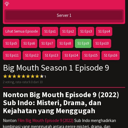
Server 1
Lihat Semua Episode
S1 Eps1
S1 Eps2
S1 Eps3
S1 Eps4
S1 Eps5
S1 Eps6
S1 Eps7
S1 Eps8
S1 Eps9
S1 Eps10
S1 Eps11
S1 Eps12
S1 Eps13
S1 Eps14
S1 Eps15
S1 Eps16
Big Mouth Season 1 Episode 9
2
voting, rata-rata
9.0
dari 10
Nonton Big Mouth Episode 9 (2022)
Sub Indo: Misteri, Drama, dan
Kejahatan yang Menggugah
Nonton
Film Big Mouth Episode 9 (2022)
Sub Indo menghadirkan
kombinasi yang menggugah antara genre misteri, drama, dan