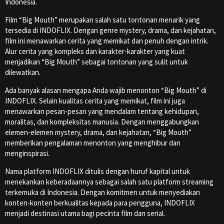
Indonesia.
Film “Big Mouth” merupakan salah satu tontonan menarik yang
tersedia di INDOFLIX. Dengan genre mystery, drama, dan kejahatan,
film ini menawarkan cerita yang memikat dan penuh dengan intrik.
Alur cerita yang kompleks dan karakter-karakter yang kuat
menjadikan “Big Mouth” sebagai tontonan yang sulit untuk
dilewatkan.
Ada banyak alasan mengapa Anda wajib menonton “Big Mouth” di
INDOFLIX. Selain kualitas cerita yang memikat, film ini juga
menawarkan pesan-pesan yang mendalam tentang kehidupan,
moralitas, dan kompleksitas manusia. Dengan menggabungkan
elemen-elemen mystery, drama, dan kejahatan, “Big Mouth”
memberikan pengalaman menonton yang menghibur dan
menginspirasi.
Nama platform INDOFLIX ditulis dengan huruf kapital untuk
menekankan keberadaannya sebagai salah satu platform streaming
terkemuka di Indonesia. Dengan komitmen untuk menyediakan
konten-konten berkualitas kepada para pengguna, INDOFLIX
menjadi destinasi utama bagi pecinta film dan serial.