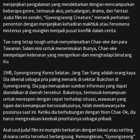
menjanjikan pengalaman yang mendebarkan dengan mencampurkan
beberapa genre, termasuk aksi, petualangan, drama, dan fantasi.
Judul film ini sendiri, “Gyeongseong Creature,” menarik perhatian
penonton dengan menjanjikan kehadiran makhluk atau fenomena
misterius yang mungkin menjadi pusat konflik dalam cerita.
Tae-sang tetap tough untuk menyelamatkan Chae-oke dan para
Tawanan. Salam misi untuk menenmukan Ibunya, Chae-oke
mempelajari kelenaran yang mengerikan-dan menghadapi binatang
itu.
1945, Gyeongseong Korea Selatan. Jang Tae-Sang adalah orang kaya.
Dia dikenal sebagai pria paling menarik di sekitar Bukchon di
Gyeongseong. Dia juga merupakan sumber informasi yang dapat
diandalkan di daerah tersebut. Bakatnya, termasuk kemampuan
untuk merespon dengan cepat terhadap situasi, wawasan yang
tajam dan kemampuan bersosialisasinya, telah membawanya ke
posisinya saat ini. Ketika dia berhubungan dengan Yoon Chae-Ok, dia
harus mengevaluasi kembali prioritasnya sebagai pribadi.
Asal usul judul film ini mungkin berkaitan dengan lokasi atau setting
di mana cerita tersebut berlangsung. Kemungkinan, “Gyeongseong”