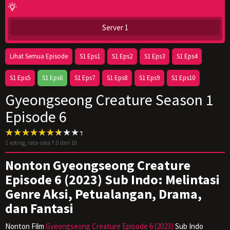
Server 1
Lihat Semua Episode
S1 Eps1
S1 Eps2
S1 Eps3
S1 Eps4
S1 Eps5
S1 Eps6
S1 Eps7
S1 Eps8
S1 Eps9
S1 Eps10
Gyeongseong Creature Season 1
Episode 6
1
voting, rata-rata
7.0
dari 10
Nonton Gyeongseong Creature
Episode 6 (2023) Sub Indo: Melintasi
Genre Aksi, Petualangan, Drama,
dan Fantasi
Nonton Film
Gyeongseong Creature Episode 6 (2023)
Sub Indo