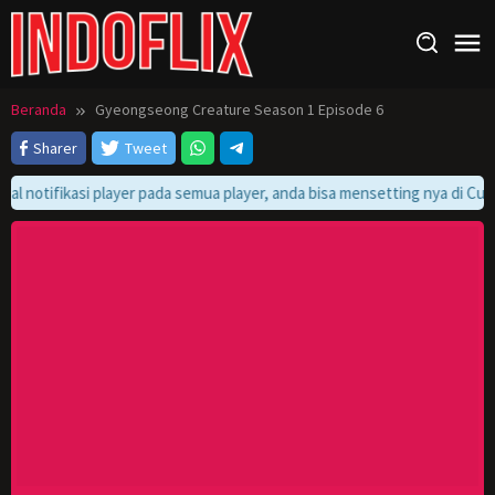
Loncat
ke
konten
Beranda
Gyeongseong Creature Season 1 Episode 6
Sharer
Tweet
bal notifikasi player pada semua player, anda bisa mensetting nya di Cust