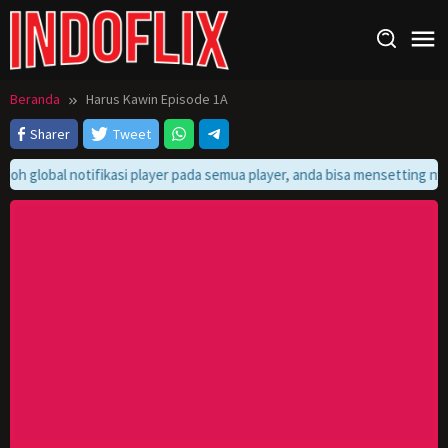
Loncat
ke
konten
Beranda
Harus Kawin Episode 1A
Sharer
Tweet
toh global notifikasi player pada semua player, anda bisa mensetting nya