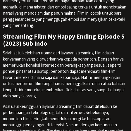
dan menyentuh hati. Penonton dapat menantikan cerita yang
menarik, di mana misteri dan emosi saling terkait untuk menciptakan
narasi yang mendalam dan penuh makna. Film ini cocok untuk para
penggemar cerita yang menggugah emosi dan menyajikan teka-teki
yang menantang.
Streaming Film My Happy Ending Episode 5
(2023) Sub Indo
Salah satu kelebihan utama dari layanan streaming film adalah
kenyamanan yang ditawarkannya kepada penonton. Dengan hanya
memerlukan koneksi internet dan perangkat yang sesuai, seperti
ponsel pintar atau laptop, penonton dapat menikmati film-film
favorit mereka di mana saja dan kapan saja. Hal ini memungkinkan
untuk menonton film tanpa harus meninggalkan rumah atau bahkan
tempat tidur mereka, memberikan fleksibilitas yang sangat dihargai
oleh banyak orang.
Asal usul keunggulan layanan streaming film dapat ditelusuri ke
perkembangan teknologi digital dan internet. Sebelumnya,
menonton film seringkali memerlukan pergi ke bioskop atau
menunggu penayangan di televisi. Namun, dengan kemunculan
layanan streaming, film-film dapat diakses langsung dari perangkat