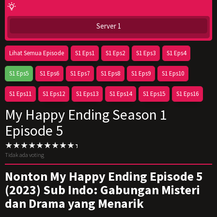
Server 1
Lihat Semua Episode
S1 Eps1
S1 Eps2
S1 Eps3
S1 Eps4
S1 Eps5
S1 Eps6
S1 Eps7
S1 Eps8
S1 Eps9
S1 Eps10
S1 Eps11
S1 Eps12
S1 Eps13
S1 Eps14
S1 Eps15
S1 Eps16
My Happy Ending Season 1
Episode 5
Tidak ada voting
Nonton My Happy Ending Episode 5
(2023) Sub Indo: Gabungan Misteri
dan Drama yang Menarik