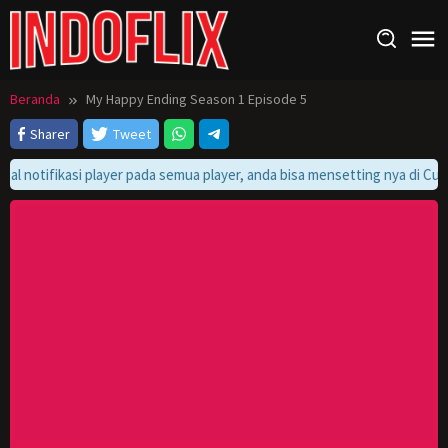
Loncat
ke
konten
Beranda
My Happy Ending Season 1 Episode 5
Sharer
Tweet
bal notifikasi player pada semua player, anda bisa mensetting nya di Cus