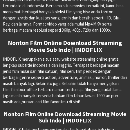
terupdate di Indonesia. Bersama situs movies terbaik ini, kamu bisa
menikmati berbagai banyak koleksi film yang bisa anda tonton
dengan gratis dan kualitas yang jernih dan bersih seperti HD, Blu-
Ray, dan lainnya. Format video yang ada mulai Mp4 MKV serta
berbagai macam resolusi seperti 360p, 480p, 720p dan 1080p.
Nonton Film Online Download Streaming
Movie Sub Indo | INDOFLIX
INDOFLIX merupakan situs atau website streaming online gratis
lengkap subtitle indonesia dan inggris. Terdapat berbagai macam
jenis film mulai dari film satuan, film seri, film pendek dengan
berbagai genre seperti action, adventure, animasi, horror, thriller dan
masih banyak lagi. Selain itu juga
Rebahin
tidak hanya menyajikan
film-film box-office terbaru namun tentu saja film yang sudah lama
juga masih banyak tersedia bahkan film tahun lawas 1900-an pun
masih ada,buruan cari film favoritmu di sini!
Nonton Film Online Download Streaming Movie
Sub Indo | INDOFLIX
INDOFLIX tidak bertanggung jawab atas kepatuhan, hak cipta,