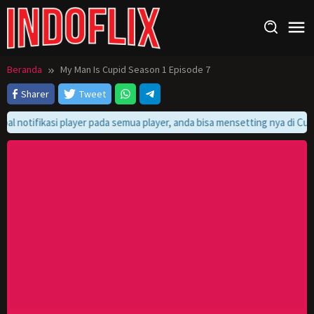
Loncat
ke
konten
Beranda
My Man Is Cupid Season 1 Episode 7
Sharer
Tweet
bal notifikasi player pada semua player, anda bisa mensetting nya di Cus