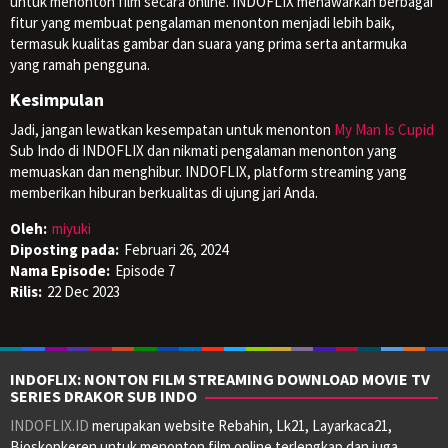
untuk menonton film secara online. INDOFLIX menawarkan berbagai
fitur yang membuat pengalaman menonton menjadi lebih baik,
termasuk kualitas gambar dan suara yang prima serta antarmuka
yang ramah pengguna.
Kesimpulan
Jadi, jangan lewatkan kesempatan untuk menonton
My Man Is Cupid
Sub Indo di INDOFLIX dan nikmati pengalaman menonton yang
memuaskan dan menghibur. INDOFLIX, platform streaming yang
memberikan hiburan berkualitas di ujung jari Anda.
Oleh:
miyuki
Diposting pada:
Februari 26, 2024
Nama Episode:
Episode 7
Rilis:
22 Dec 2023
INDOFLIX: NONTON FILM STREAMING DOWNLOAD MOVIE TV
SERIES DRAKOR SUB INDO
INDOFLIX.ID
merupakan website Rebahin, Lk21, Layarkaca21,
Bioskopkeren untuk menonton film online terlengkap dan juga