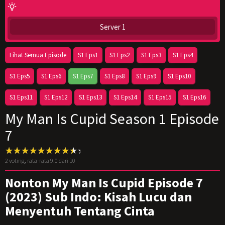
Server 1
Lihat Semua Episode
S1 Eps1
S1 Eps2
S1 Eps3
S1 Eps4
S1 Eps5
S1 Eps6
S1 Eps7
S1 Eps8
S1 Eps9
S1 Eps10
S1 Eps11
S1 Eps12
S1 Eps13
S1 Eps14
S1 Eps15
S1 Eps16
My Man Is Cupid Season 1 Episode
7
2
voting, rata-rata
9.0
dari 10
Nonton My Man Is Cupid Episode 7
(2023) Sub Indo: Kisah Lucu dan
Menyentuh Tentang Cinta