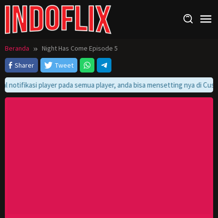
Loncat
ke
konten
Beranda
Night Has Come Episode 5
Sharer
Tweet
al notifikasi player pada semua player, anda bisa mensetting nya di Cust