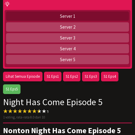
Server 1
Server 2
Server 3
Server 4
Server 5
Lihat Semua Episode
S1 Eps1
S1 Eps2
S1 Eps3
S1 Eps4
S1 Eps5
Night Has Come Episode 5
1
voting, rata-rata
8.0
dari 10
Nonton Night Has Come Episode 5