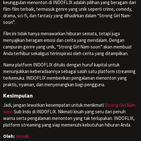
keunggulan menonton di INDOFLIX adalah pilihan yang beragam dari
film-film terbaik, termasuk genre yang unik seperti crime, comedy,
drama, sci-fi, dan fantasy yang dihadirkan dalam “Strong Girl Nam-
soon”.
Film ini tidak hanya menawarkan hiburan semata, tetapi juga
menyajikan beragam emosi dan cerita yang mendalam. Dengan
campuran genre yang unik, “Strong Girl Nam-soon” akan membuat
Anda terhibur sekaligus terinspirasi oleh cerita yang ditampilkan.
Nama platform INDOFLIX ditulis dengan huruf kapital untuk
menunjukkan keberadaannya sebagai salah satu platform streaming
terkemuka. INDOFLIX memberikan pengalaman menonton yang
praktis, nyaman, dan menyenangkan bagi pengguna.
Kesimpulan
Jadi, jangan lewatkan kesempatan untuk menikmati
Strong Girl Nam-
soon
Sub Indo di INDOFLIX. Nikmati kisah yang seru dan penuh
warna serta pengalaman menonton yang tak terlupakan. INDOFLIX,
platform streaming yang siap memenuhi kebutuhan hiburan Anda.
Oleh:
miyuki