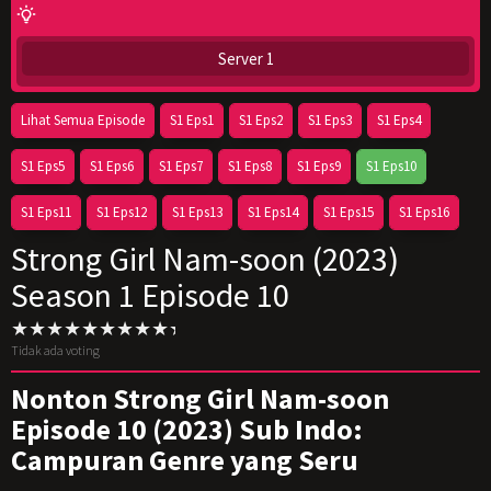
Server 1
Lihat Semua Episode
S1 Eps1
S1 Eps2
S1 Eps3
S1 Eps4
S1 Eps5
S1 Eps6
S1 Eps7
S1 Eps8
S1 Eps9
S1 Eps10
S1 Eps11
S1 Eps12
S1 Eps13
S1 Eps14
S1 Eps15
S1 Eps16
Strong Girl Nam-soon (2023)
Season 1 Episode 10
Tidak ada voting
Nonton Strong Girl Nam-soon
Episode 10 (2023) Sub Indo:
Campuran Genre yang Seru