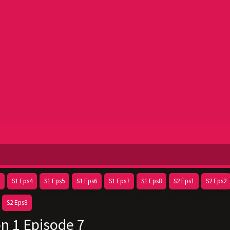
S1 Eps4
S1 Eps5
S1 Eps6
S1 Eps7
S1 Eps8
S2 Eps1
S2 Eps2
S2 Eps8
 1 Episode 7