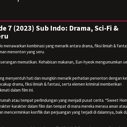
 7 (2023) Sub Indo: Drama, Sci-Fi &
eru
o menawarkan kombinasi yang menarik antara drama, fiksi ilmiah & fantas
aman menonton yang seru.
h serangan mematikan. Kehabisan makanan, Eun-hyeok mengumumkan s
a yang menyentuh hati dan mungkin menarik perhatian penonton dengan k
kup drama, fiksi ilmiah & fantasi, serta elemen kriminal memberikan
mati dalam film ini.
a rumah atau tempat perlindungan yang menjadi pusat cerita. “Sweet Ho
akter-karakter dalam film dan tempat di mana mereka merasa aman atau
n mencerminkan konflik dan perjuangan yang terjadi di dalamnya, baik d