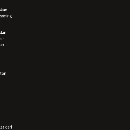
skan.
reaming
 dan
er-
san
nton
at dari