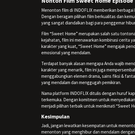
Nonton Film Sweet Home Episode 
Menonton film di INDOFLIX memberikan berbagai
Dengan beragam pilihan film berkualitas dan kem
yang sangat diandalkan bagi para penggemar hibu
Film “Sweet Home” merupakan salah satu tontonan 
kejahatan, film ini menawarkan kombinasi cerita y
karakter yang kuat, “Sweet Home” mengajak penont
emosional yang mendalam.
Terdapat banyak alasan mengapa Anda wajib meno
karakter yang menarik, film ini juga mempersemb
menggabungkan elemen drama, sains fiksi & fan
yang mendalam dan menggugah pemikiran.
Nama platform INDOFLIX ditulis dengan huruf kap
terkemuka. Dengan komitmen untuk menyediakan 
menjadi pilihan terbaik untuk menikmati “Sweet H
Kesimpulan
Jadi, jangan lewatkan kesempatan untuk menont
menonton yang menghibur dan mendalam dengan pla