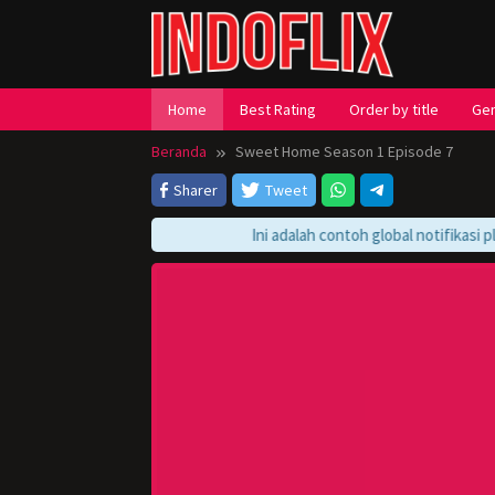
Loncat
ke
konten
Home
Best Rating
Order by title
Ge
Beranda
Sweet Home Season 1 Episode 7
Sharer
Tweet
Ini adalah contoh global notifikasi pla