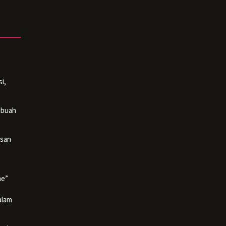
i,
ebuah
esan
me”
alam