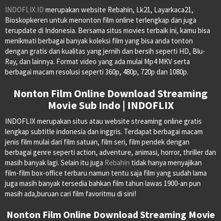
INDOFLIX.ID
merupakan website Rebahin, Lk21, Layarkaca21,
Bioskopkeren untuk menonton film online terlengkap dan juga
terupdate di Indonesia. Bersama situs movies terbaik ini, kamu bisa
menikmati berbagai banyak koleksi film yang bisa anda tonton
dengan gratis dan kualitas yang jernih dan bersih seperti HD, Blu-
Ray, dan lainnya. Format video yang ada mulai Mp4 MKV serta
berbagai macam resolusi seperti 360p, 480p, 720p dan 1080p.
Nonton Film Online Download Streaming
Movie Sub Indo | INDOFLIX
INDOFLIX merupakan situs atau website streaming online gratis
lengkap subtitle indonesia dan inggris. Terdapat berbagai macam
jenis film mulai dari film satuan, film seri, film pendek dengan
berbagai genre seperti action, adventure, animasi, horror, thriller dan
masih banyak lagi. Selain itu juga
Rebahin
tidak hanya menyajikan
film-film box-office terbaru namun tentu saja film yang sudah lama
juga masih banyak tersedia bahkan film tahun lawas 1900-an pun
masih ada,buruan cari film favoritmu di sini!
Nonton Film Online Download Streaming Movie