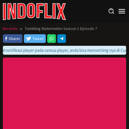
Loncat
ke
konten
Beranda
Twinkling Watermelon Season 1 Episode 7
Sharer
Tweet
al notifikasi player pada semua player, anda bisa mensetting nya di Cust