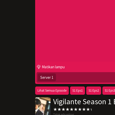
Matikan lampu
Server 1
Lihat Semua Episode
S1 Eps1
S1 Eps2
S1 Eps3
Vigilante Season 1 
Tidak ada voting