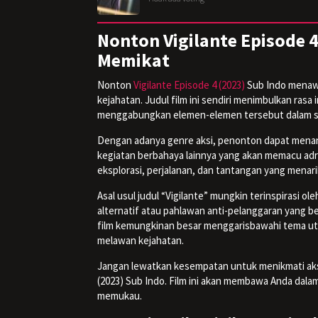
Nonton Vigilante Episode 
Memikat
Nonton
Vigilante Episode 4 (2023)
Sub Indo menawa
kejahatan. Judul film ini sendiri menimbulkan ras
menggabungkan elemen-elemen tersebut dalam sa
Dengan adanya genre aksi, penonton dapat mena
kegiatan berbahaya lainnya yang akan memacu adr
eksplorasi, perjalanan, dan tantangan yang menarik
Asal usul judul “Vigilante” mungkin terinspirasi 
alternatif atau pahlawan anti-pelanggaran yang 
film kemungkinan besar menggarisbawahi tema uta
melawan kejahatan.
Jangan lewatkan kesempatan untuk menikmati ak
(2023) Sub Indo. Film ini akan membawa Anda dala
memukau.