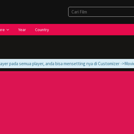
nre
Year
Country
yer pada semua player, anda bisa mensetting nya di Customizer ->Movie ->