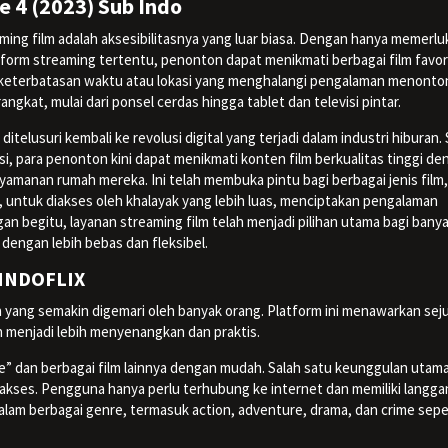
e 4 (2023) Sub Indo
ming film adalah aksesibilitasnya yang luar biasa. Dengan hanya memerl
atform streaming tertentu, penonton dapat menikmati berbagai film favor
gi keterbatasan waktu atau lokasi yang menghalangi pengalaman menonto
angkat, mulai dari ponsel cerdas hingga tablet dan televisi pintar.
itelusuri kembali ke revolusi digital yang terjadi dalam industri hiburan. 
, para penonton kini dapat menikmati konten film berkualitas tinggi de
yamanan rumah mereka. Ini telah membuka pintu bagi berbagai jenis film,
, untuk diakses oleh khalayak yang lebih luas, menciptakan pengalaman
n begitu, layanan streaming film telah menjadi pilihan utama bagi bany
n dengan lebih bebas dan fleksibel.
i INDOFLIX
 yang semakin digemari oleh banyak orang. Platform ini menawarkan sej
enjadi lebih menyenangkan dan praktis.
e” dan berbagai film lainnya dengan mudah. Salah satu keunggulan utam
kses. Pengguna hanya perlu terhubung ke internet dan memiliki langg
alam berbagai genre, termasuk action, adventure, drama, dan crime sepe