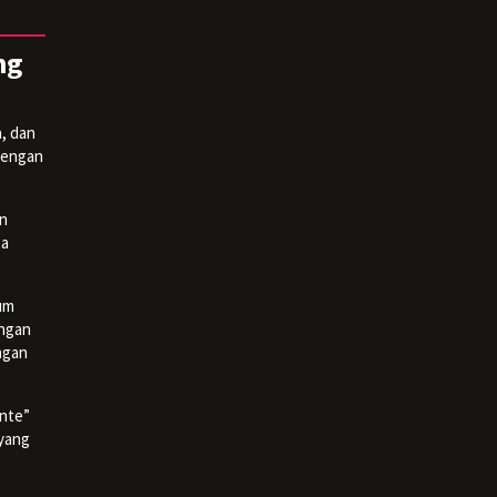
ng
, dan
 dengan
an
sa
kum
engan
ngan
nte”
 yang