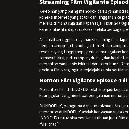
Streaming Film Vigilante Episod
Kelebihan yang paling mencolok dari layanan strea
koneksi internet yang stabil dan langganan ke pl
mereka di mana saja dan kapan saja. Tidak ada la
karena film-film dapat diakses melalui berbagai per
Asal usul keunggulan layanan streaming film dapat d
dengan kemajuan teknologi internet dan komputasi
resolusi yang tinggi tanpa perlu meninggalkan ken
termasuk aksi, petualangan, drama, dan kejahatan
menonton yang lebih inklusif dan terhubung. Denga
pecinta film yang ingin menjelajahi dunia perfilma
Nonton Film Vigilante Episode 4 d
Menonton film di INDOFLIX telah menjadi kegiatan
keunggulan yang membuat pengalaman menonton m
Di INDOFLIX, pengguna dapat menikmati “Vigilant
menonton di INDOFLIX adalah kenyamanan dalam a
INDOFLIX untuk bisa menikmati ribuan judul film d
“Vigilante”.