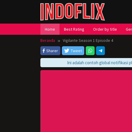
Loncat
ke
konten
Home
Best Rating
Order by title
Ge
Beranda
Vigilante Season 1 Episode 4
Sharer
Tweet
Ini adalah contoh global notifikasi pla