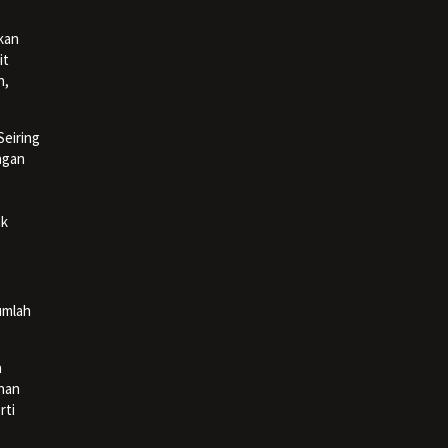
ukan
it
n,
Seiring
ngan
ak
umlah
a
anan
rti