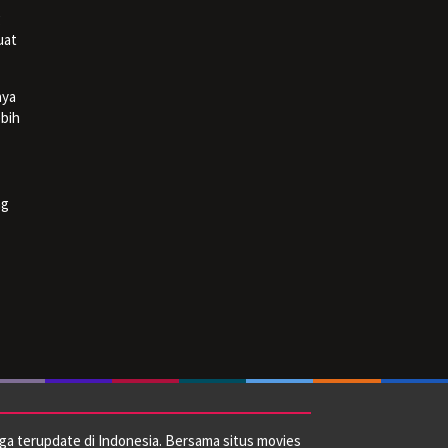
g
uat
aya
bih
ng
ga terupdate di Indonesia. Bersama situs movies