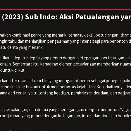
4 (2023) Sub Indo: Aksi Petualangan ya
rkan kombinasi genre yang menarik, termasuk aksi, petualangan, drama
a ingin tahu dan menjanjikan pengalaman yang intens bagi para penonton
tu cerita yang menarik.
ntikan adegan-adegan yang penuh dengan ketegangan, pertarungan, d
enalin. Sementara itu, kehadiran elemen petualangan memberikan nuan
 untuk diikuti.
oleh karakter utama dalam film yang mengambil peran sebagai penegak hu
bertindak di luar hukum untuk memberantas kejahatan. Keterkaitannya d
ma dari cerita, yaitu tentang keadilan, pembalasan dendam, dan perjua
si, petualangan, dan drama yang menegangkan dengan menonton “Vigila
m perjalanan yang penuh dengan ketegangan, intrik, dan tindakan heroik