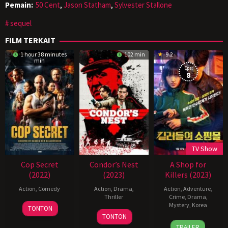
Pemain:
50 Cent
,
Jason Statham
,
Sylvester Stallone
sequel
FILM TERKAIT
1 hour 38 minutes
102 min
9.2
min
Eps:
8
TV Show
Cop Secret
Condor’s Nest
A Shop for
(2022)
(2023)
Killers (2023)
Action
,
Comedy
Action
,
Drama
,
Action
,
Adventure
,
Thriller
Crime
,
Drama
,
20
Mystery
,
Korea
TONTON
October
TONTON
17
Lee
2021
TRAILER