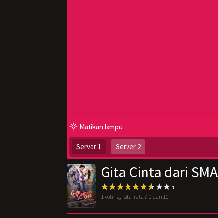
Matikan lampu
Server 1
Server 2
Gita Cinta dari SMA
1
voting, rata-rata
7.0
dari 10