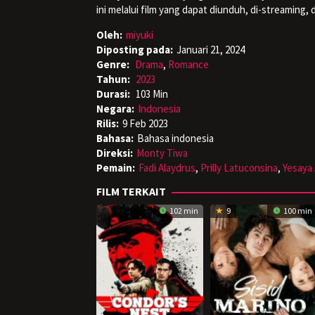
ini melalui film yang dapat diunduh, di-streaming,
Oleh:
miyuki
Diposting pada:
Januari 21, 2024
Genre:
Drama
,
Romance
Tahun:
2023
Durasi:
103 Min
Negara:
Indonesia
Rilis:
9 Feb 2023
Bahasa:
Bahasa indonesia
Direksi:
Monty Tiwa
Pemain:
Fadi Alaydrus
,
Prilly Latuconsina
,
Yesaya
FILM TERKAIT
102 min
9
100 min