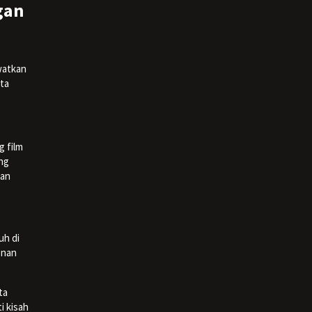
gan
watkan
ta
 film
ung
han
uh di
onan
ta
i kisah