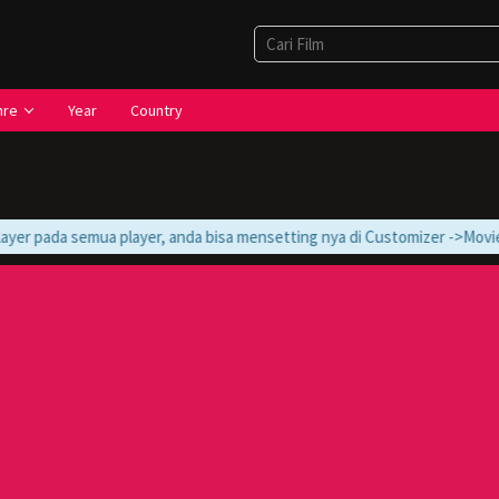
nre
Year
Country
yer pada semua player, anda bisa mensetting nya di Customizer ->Movie -> 