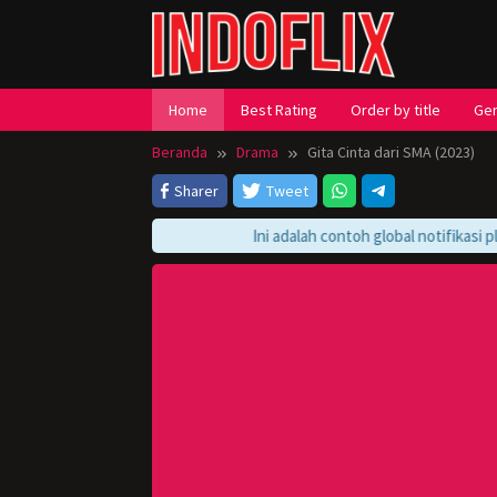
Loncat
ke
konten
Home
Best Rating
Order by title
Ge
Beranda
Drama
Gita Cinta dari SMA (2023)
Sharer
Tweet
Ini adalah contoh global notifikasi pla