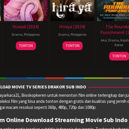
Huwad (2024)
Hiraya (2024)
The Roundu
Punishment (2
Drama
,
Philippines
Drama
,
Philippines
Aksi
,
Drama
,
Keja
28
Reynold
11
Korea
TONTON
TONTON
Jun
Giba
Jul
24
허
2024
2024
TONTON
Apr
명
2024
행
LOAD MOVIE TV SERIES DRAKOR SUB INDO
yarkaca21, Bioskopkeren untuk menonton film online terlengkap dan ju
oleksi film yang bisa anda tonton dengan gratis dan kualitas yang jernih 
ai macam resolusi seperti 360p, 480p, 720p dan 1080p.
lm Online Download Streaming Movie Sub Indo 