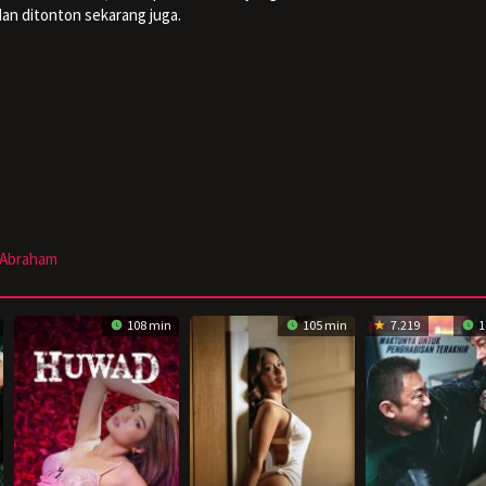
 dan ditonton sekarang juga.
 Abraham
108 min
105 min
7.219
1