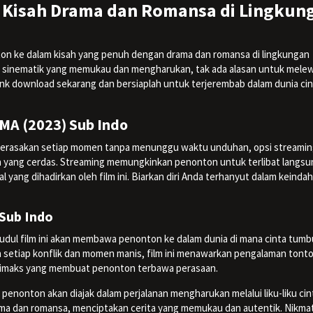
): Kisah Drama dan Romansa di Lingkun
n ke dalam kisah yang penuh dengan drama dan romansa di lingkungan
 sinematik yang memukau dan mengharukan, tak ada alasan untuk mele
nk download sekarang dan bersiaplah untuk terjerembab dalam dunia cin
SMA (2023) Sub Indo
 merasakan setiap momen tanpa menunggu waktu unduhan, opsi streaming
ihan yang cerdas. Streaming memungkinkan penonton untuk terlibat langs
yang dihadirkan oleh film ini. Biarkan diri Anda terhanyut dalam keinda
 Sub Indo
 judul film ini akan membawa penonton ke dalam dunia di mana cinta tumb
 setiap konflik dan momen manis, film ini menawarkan pengalaman tont
imaks yang membuat penonton terbawa perasaan.
 penonton akan diajak dalam perjalanan mengharukan melalui liku-liku cin
ama dan romansa, menciptakan cerita yang memukau dan autentik. Nikmat