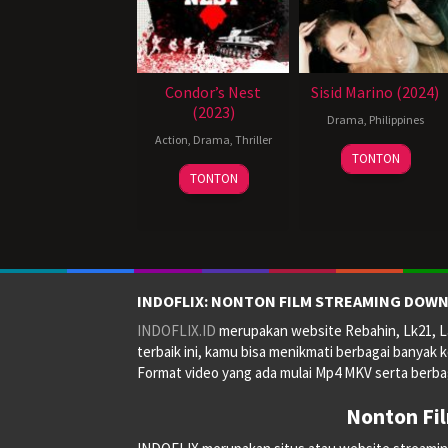
Condor’s Nest
Sisid Marino (2024)
(2023)
Drama
,
Philippines
Action
,
Drama
,
Thriller
14
Joel
TONTON
Jun
Lamangan
TONTON
2024
INDOFLIX: NONTON FILM STREAMING DOWN
INDOFLIX.ID
merupakan website Rebahin, Lk21, La
terbaik ini, kamu bisa menikmati berbagai banyak k
Format video yang ada mulai Mp4 MKV serta berbag
Nonton Fi