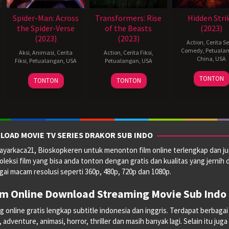
Spider-Man: Across
Transformers: Rise
Hidden Stri
the Spider-Verse
of the Beasts
(2023)
(2023)
(2023)
Action
,
Cerita S
Comedy
,
Petuala
Aksi
,
Animasi
,
Cerita
Action
,
Cerita Fiksi
,
China
,
USA
Fiksi
,
Petualangan
,
USA
Petualangan
,
USA
6
Scott
31
Joaquim
6
Anthony
TONTON
TONTON
TONTON
Jul
Waug
May
Dos
Jun
Leonardi
2023
2023
Santos
2023
III
LOAD MOVIE TV SERIES DRAKOR SUB INDO
yarkaca21, Bioskopkeren untuk menonton film online terlengkap dan ju
oleksi film yang bisa anda tonton dengan gratis dan kualitas yang jernih 
ai macam resolusi seperti 360p, 480p, 720p dan 1080p.
lm Online Download Streaming Movie Sub Indo 
line gratis lengkap subtitle indonesia dan inggris. Terdapat berbagai mac
dventure, animasi, horror, thriller dan masih banyak lagi. Selain itu juga