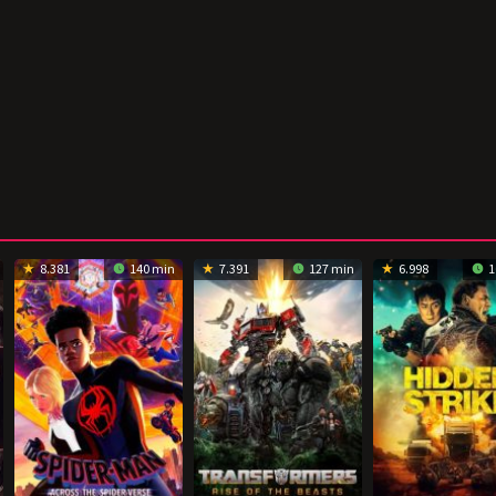
8.381
140 min
7.391
127 min
6.998
1