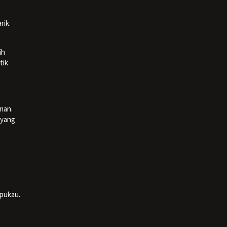
rik.
ih
tik
man.
 yang
rpukau.