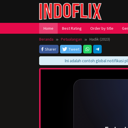
Loncat
ke
konten
Home
Best Rating
Order by title
Ge
Beranda
Petualangan
Hadik (2023)
Sharer
Tweet
Ini adalah contoh global notifikasi playe