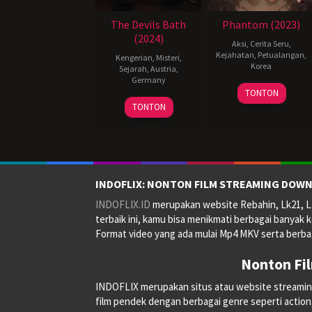
The Devils Bath
Phantom (2023)
(2024)
Aksi
,
Cerita Seru
,
Kejahatan
,
Petualangan
,
Kengerian
,
Misteri
,
Korea
Sejarah
,
Austria
,
Germany
18
Lee
TONTON
8
Veronika
Jan
Hae-
TONTON
Mar
Franz
2023
young
2024
INDOFLIX: NONTON FILM STREAMING DOWN
INDOFLIX.ID
merupakan website Rebahin, Lk21, La
terbaik ini, kamu bisa menikmati berbagai banyak k
Format video yang ada mulai Mp4 MKV serta berbag
Nonton Fi
INDOFLIX merupakan situs atau website streaming on
film pendek dengan berbagai genre seperti action, a