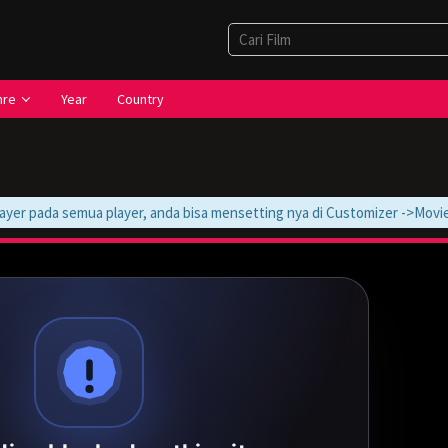
nre
Year
Country
r pada semua player, anda bisa mensetting nya di Customizer ->Movie -> M