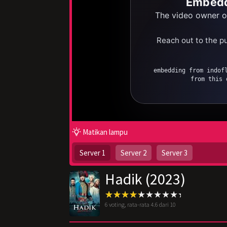
Matikan lampu
Server 1
Server 2
Server 3
Hadik (2023)
6
voting, rata-rata
4.6
dari 10