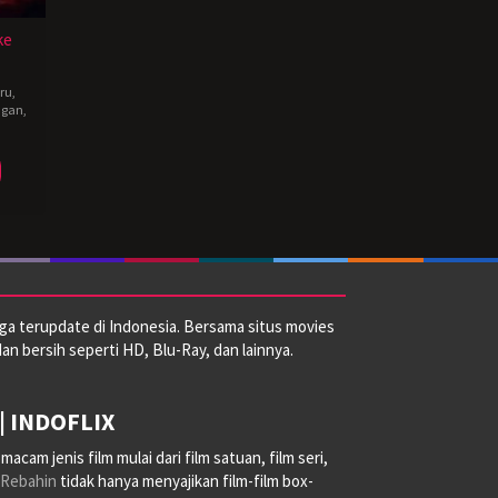
ke
eru
,
ngan
,
h
ga terupdate di Indonesia. Bersama situs movies
dan bersih seperti HD, Blu-Ray, dan lainnya.
| INDOFLIX
am jenis film mulai dari film satuan, film seri,
Rebahin
tidak hanya menyajikan film-film box-