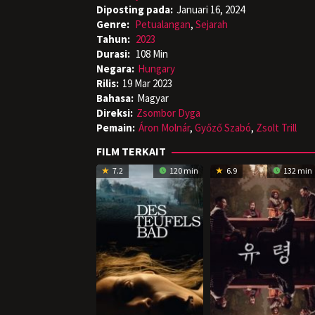
Diposting pada:
Januari 16, 2024
Genre:
Petualangan
,
Sejarah
Tahun:
2023
Durasi:
108 Min
Negara:
Hungary
Rilis:
19 Mar 2023
Bahasa:
Magyar
Direksi:
Zsombor Dyga
Pemain:
Áron Molnár
,
Győző Szabó
,
Zsolt Trill
FILM TERKAIT
7.2
120 min
6.9
132 min