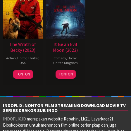
The Wrath of
It Be an Evil
Becky (2023)
Moon (2023)
Action
,
Horror
,
Thriller
,
Comedy
,
Horror
,
USA
United Kingdom
26
Matt
2
Rita
TONTON
TONTON
May
Angel
Oct
Limão
2023
2023
INDOFLIX: NONTON FILM STREAMING DOWNLOAD MOVIE TV
SERIES DRAKOR SUB INDO
INDOFLIX.ID
merupakan website Rebahin, Lk21, Layarkaca21,
Bioskopkeren untuk menonton film online terlengkap dan juga