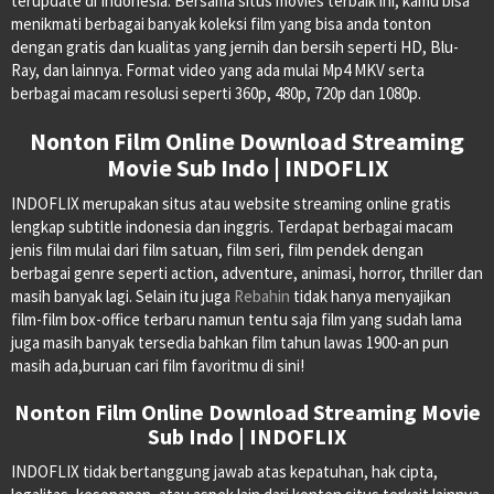
terupdate di Indonesia. Bersama situs movies terbaik ini, kamu bisa
menikmati berbagai banyak koleksi film yang bisa anda tonton
dengan gratis dan kualitas yang jernih dan bersih seperti HD, Blu-
Ray, dan lainnya. Format video yang ada mulai Mp4 MKV serta
berbagai macam resolusi seperti 360p, 480p, 720p dan 1080p.
Nonton Film Online Download Streaming
Movie Sub Indo | INDOFLIX
INDOFLIX merupakan situs atau website streaming online gratis
lengkap subtitle indonesia dan inggris. Terdapat berbagai macam
jenis film mulai dari film satuan, film seri, film pendek dengan
berbagai genre seperti action, adventure, animasi, horror, thriller dan
masih banyak lagi. Selain itu juga
Rebahin
tidak hanya menyajikan
film-film box-office terbaru namun tentu saja film yang sudah lama
juga masih banyak tersedia bahkan film tahun lawas 1900-an pun
masih ada,buruan cari film favoritmu di sini!
Nonton Film Online Download Streaming Movie
Sub Indo | INDOFLIX
INDOFLIX tidak bertanggung jawab atas kepatuhan, hak cipta,