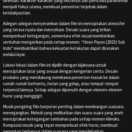
dihindari. Karakter-karakter yang misterius dan peristiwa paranormal
menjadi fokus utama, membuat penonton terjebak dalam
ketidakpastian.
Adegan-adegan menyeramkan dalam film ini menciptakan atmosfer
yang terasa nyata dan mencekam. Desain suara yang brilian
memperkuat ketegangan, sementara efek visual memberikan
sentuhan mengerikan pada setiap momen. “Hoon Payon (2023) Sub
Indo” membuktikan bahwa kekuatan ketakutan dapat dirasakan
melalui layar.
Lokasi-lokasi dalam film ini dipilih dengan bijaksana untuk
menciptakan latar yang sesuai dengan kengerian cerita. Desain
produksi yang mendukung membawa penonton masuk ke dalam
rumah-rumah berhantu, hutan yang gelap, atau tempat-tempat
terpencil lainnya. Setiap adegan dipenuhi dengan elemen-elemen
horor yang menggigit.
Musik pengiring film berperan penting dalam membangun suasana
menegangkan. Melodi yang melibatkan dan suara-suara yang aneh
menciptakan ketegangan tambahan pada setiap momen klimaks.
Komposisi musik yang tepat memperkuat efek horor, membuat
penonton terhanyut dalam suasana yang mendebarkan.