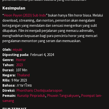
Kesimpulan
“
Hoon Payon (2023) Sub Indo
” bukan hanya film horor biasa. Melalui
download, streaming, dan nonton, penonton akan mengalami
ketegangan yang mendalam dan sensasi mengerikan yang sulit
dilupakan. Film ini menjadi perjalanan yang memacu adrenalin,
menghadirkan kepuasan bagi para pencinta horor yang mencari
pengalaman menonton yang seram dan memuaskan.
Oleh:
miyuki
Diposting pada:
Februari 4, 2024
Genre:
Horror
Tahun:
2023
Durasi:
107 Min
Negara:
Thailand
Rilis:
9 Mar 2023
Bahasa:
ภาษาไทย
Direksi:
Phontharis Chotkijsadarsopon
Pemain:
Kunatip Pinpradub
,
Phuwin Tangsakyuen
,
Poompat Iam-
samang
FILM TERKAIT