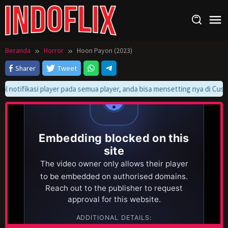
Loncat
ke
konten
Beranda
Horror
Hoon Payon (2023)
Sharer
Tweet
l notifikasi player pada semua player, anda bisa mensetting nya di Custo