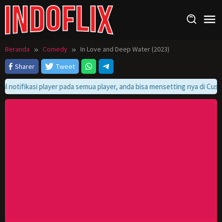
Loncat
ke
konten
Beranda
Comedy
In Love and Deep Water (2023)
Sharer
Tweet
l notifikasi player pada semua player, anda bisa mensetting nya di Custo