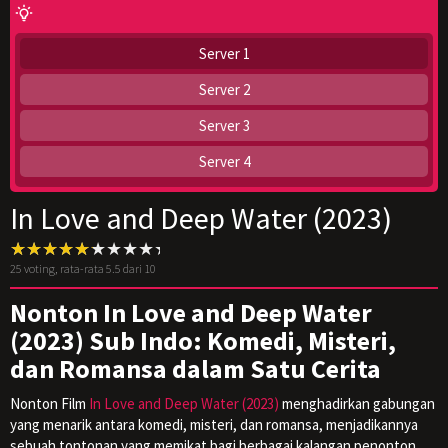
Server 1
Server 2
Server 3
Server 4
In Love and Deep Water (2023)
25
voting, rata-rata
5.5
dari 10
Nonton In Love and Deep Water
(2023) Sub Indo: Komedi, Misteri,
dan Romansa dalam Satu Cerita
Nonton Film
In Love and Deep Water (2023)
menghadirkan gabungan
yang menarik antara komedi, misteri, dan romansa, menjadikannya
sebuah tontonan yang memikat bagi berbagai kalangan penonton.