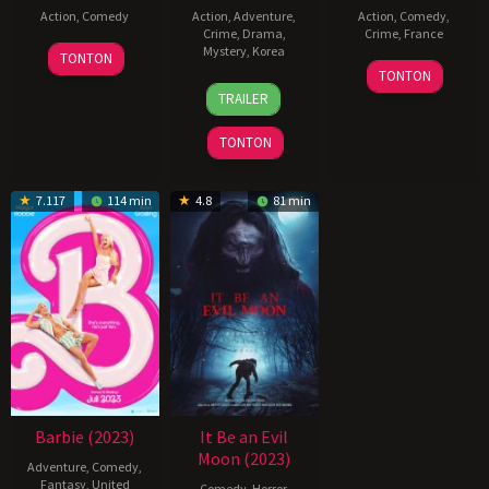
Action
,
Comedy
Action
,
Adventure
,
Action
,
Comedy
,
Crime
,
Drama
,
Crime
,
France
20
Mystery
,
Korea
TONTON
27
Hugo
October
TONTON
17
Lee
Aug
Benamozig
2021
TRAILER
Jan
Eon-
2023
2024
hee
TONTON
7.117
114 min
4.8
81 min
Barbie (2023)
It Be an Evil
Moon (2023)
Adventure
,
Comedy
,
Fantasy
,
United
Comedy
,
Horror
,