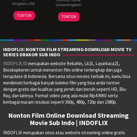
Kingdom
,
USA
United Kingdom
19
Greta
2
Rita
TONTON
TONTON
Jul
Gerwig
Oct
Limão
2023
2023
INDOFLIX: NONTON FILM STREAMING DOWNLOAD MOVIE TV
SERIES DRAKOR SUB INDO
INDOFLIX.ID
merupakan website Rebahin, Lk21, Layarkaca21,
Bioskopkeren untuk menonton film online terlengkap dan juga
terupdate di Indonesia. Bersama situs movies terbaik ini, kamu bisa
menikmati berbagai banyak koleksi film yang bisa anda tonton
dengan gratis dan kualitas yang jernih dan bersih seperti HD, Blu-
Ray, dan lainnya. Format video yang ada mulai Mp4 MKV serta
berbagai macam resolusi seperti 360p, 480p, 720p dan 1080p.
Nonton Film Online Download Streaming
Movie Sub Indo | INDOFLIX
INDOFLIX merupakan situs atau website streaming online gratis