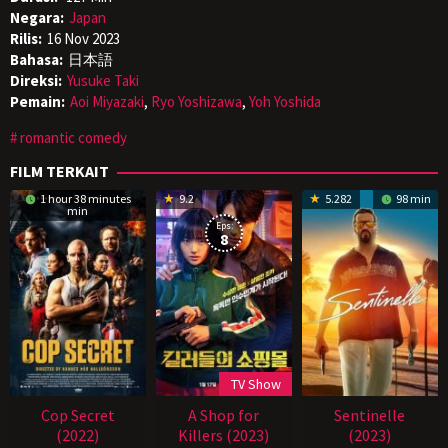
Negara:
Japan
Rilis:
16 Nov 2023
Bahasa:
日本語
Direksi:
Yusuke Taki
Pemain:
Aoi Miyazaki
,
Ryo Yoshizawa
,
Yoh Yoshida
romantic comedy
FILM TERKAIT
1 hour 38 minutes
9.2
5.282
98 min
min
Eps:
8
TV Show
Cop Secret
A Shop for
Sentinelle
(2022)
Killers (2023)
(2023)