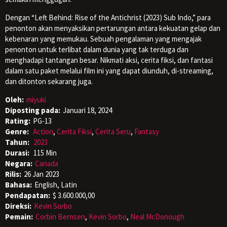
Dengan “Left Behind: Rise of the Antichrist (2023) Sub Indo,” para
penonton akan menyaksikan pertarungan antara kekuatan gelap dan
kebenaran yang memukau. Sebuah pengalaman yang mengajak
penonton untuk terlibat dalam dunia yang tak terduga dan
menghadapi tantangan besar. Nikmati aksi, cerita fiksi, dan fantasi
dalam satu paket melalui film ini yang dapat diunduh, di-streaming,
dan ditonton sekarang juga.
Oleh:
miyuki
Diposting pada:
Januari 18, 2024
Rating:
PG-13
Genre:
Action
,
Cerita Fiksi
,
Cerita Seru
,
Fantasy
Tahun:
2023
Durasi:
115 Min
Negara:
Canada
Rilis:
26 Jan 2023
Bahasa:
English, Latin
Pendapatan:
$ 3.600.000,00
Direksi:
Kevin Sorbo
Pemain:
Corbin Bernsen
,
Kevin Sorbo
,
Neal McDonough