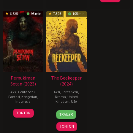
6.625
95 min
7.395
105 min
Pemukiman
The Beekeeper
Setan (2023)
(2024)
Aksi
,
Cerita Seru
,
Aksi
,
Cerita Seru
,
Fantasi
,
Kengerian
,
Drama
,
United
Indonesia
Kingdom
,
USA
25
Charles
8
David
TONTON
TRAILER
Jan
Gozali
Jan
Ayer
2024
2024
TONTON