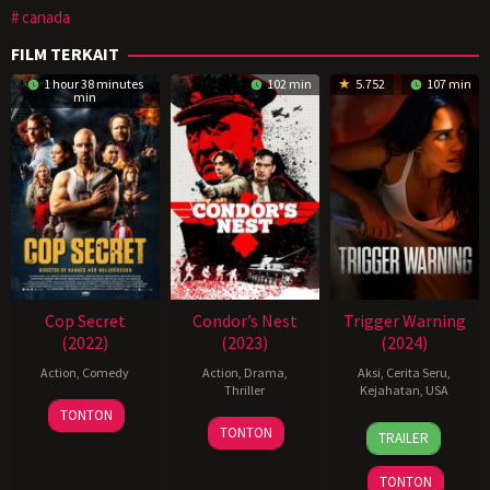
canada
FILM TERKAIT
1 hour 38 minutes
102 min
5.752
107 min
min
Cop Secret
Condor’s Nest
Trigger Warning
(2022)
(2023)
(2024)
Action
,
Comedy
Action
,
Drama
,
Aksi
,
Cerita Seru
,
Thriller
Kejahatan
,
USA
20
TONTON
20
Mouly
October
TONTON
TRAILER
Jun
Surya
2021
2024
TONTON