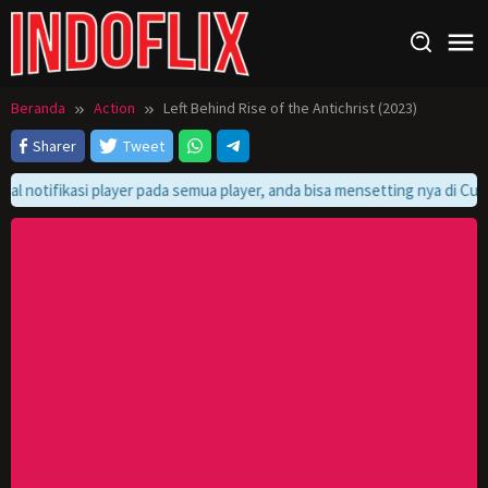
Loncat
ke
konten
Beranda
Action
Left Behind Rise of the Antichrist (2023)
Sharer
Tweet
al notifikasi player pada semua player, anda bisa mensetting nya di Cust