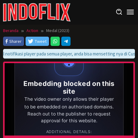
Loncat
ke
konten
Beranda
Action
Medal (2023)
Sharer
Tweet
l notifikasi player pada semua player, anda bisa mensetting nya di Custom