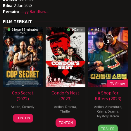
Rilis:
2 Jun 2023
Pemain:
Jayy Randhawa
FILM TERKAIT
1 hour 38 minutes
102 min
9.2
min
Eps:
8
TV Show
Cop Secret
Condor’s Nest
A Shop for
(2022)
(2023)
Killers (2023)
Action
,
Comedy
Action
,
Drama
,
Action
,
Adventure
,
Thriller
Crime
,
Drama
,
20
Mystery
,
Korea
TONTON
October
TONTON
17
Lee
2021
TRAILER