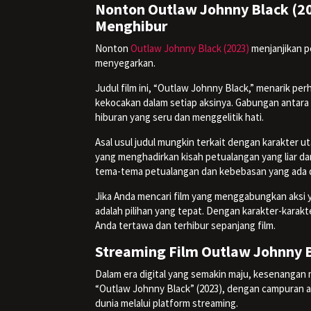
Nonton Outlaw Johnny Black (20
Menghibur
Nonton
Outlaw Johnny Black (2023)
menjanjikan 
menyegarkan.
Judul film ini, “Outlaw Johnny Black,” menarik p
kekocakan dalam setiap aksinya. Gabungan antara 
hiburan yang seru dan menggelitik hati.
Asal usul judul mungkin terkait dengan karakter
yang menghadirkan kisah petualangan yang liar da
tema-tema petualangan dan kebebasan yang ada d
Jika Anda mencari film yang menggabungkan aksi 
adalah pilihan yang tepat. Dengan karakter-kara
Anda tertawa dan terhibur sepanjang film.
Streaming Film Outlaw Johnny B
Dalam era digital yang semakin maju, kesenangan 
“Outlaw Johnny Black” (2023), dengan campuran a
dunia melalui platform streaming.