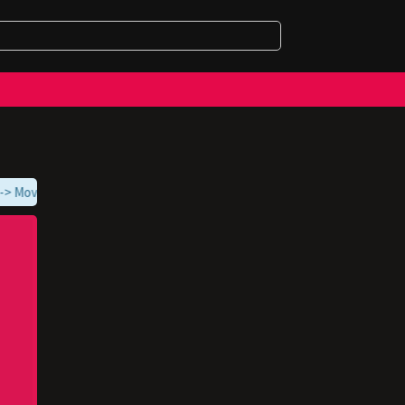
vie Content -> Player Notification.