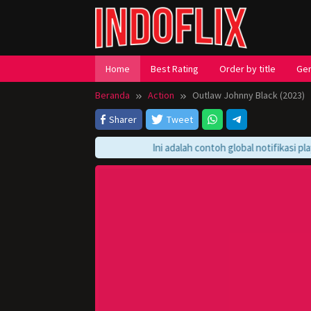
Loncat
ke
konten
Home
Best Rating
Order by title
Ge
Beranda
Action
Outlaw Johnny Black (2023)
Sharer
Tweet
Ini adalah contoh global notifikasi player