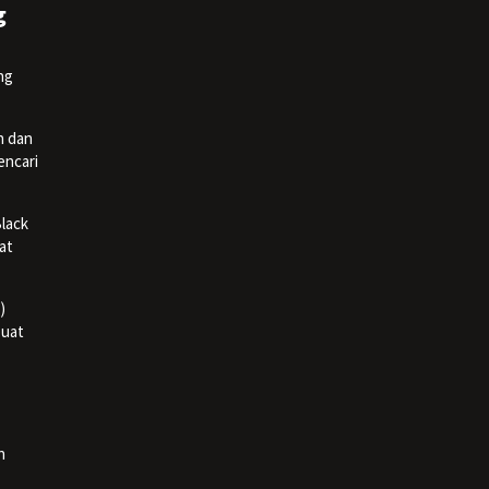
g
ng
n dan
encari
lack
at
)
buat
h