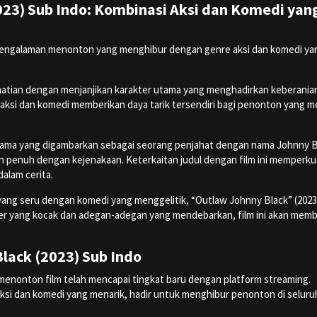
23) Sub Indo: Kombinasi Aksi dan Komedi yan
pengalaman menonton yang menghibur dengan genre aksi dan komedi ya
erhatian dengan menjanjikan karakter utama yang menghadirkan keberania
aksi dan komedi memberikan daya tarik tersendiri bagi penonton yang m
 utama yang digambarkan sebagai seorang penjahat dengan nama Johnny B
n penuh dengan kejenakaan. Keterkaitan judul dengan film ini memperku
alam cerita.
yang seru dengan komedi yang menggelitik, “Outlaw Johnny Black” (2023
kter yang kocak dan adegan-adegan yang mendebarkan, film ini akan mem
lack (2023) Sub Indo
menonton film telah mencapai tingkat baru dengan platform streaming.
ksi dan komedi yang menarik, hadir untuk menghibur penonton di seluru