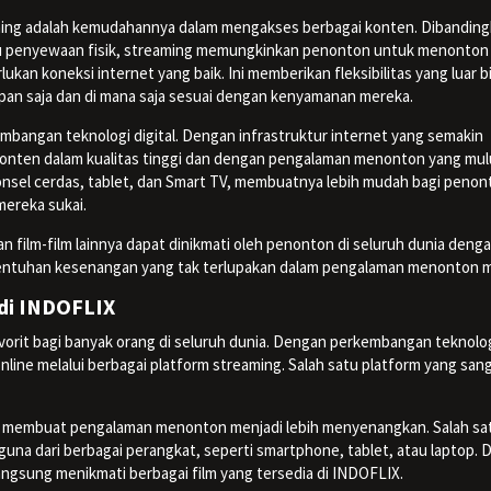
aming adalah kemudahannya dalam mengakses berbagai konten. Dibandin
au penyewaan fisik, streaming memungkinkan penonton untuk menonton 
kan koneksi internet yang baik. Ini memberikan fleksibilitas yang luar b
an saja dan di mana saja sesuai dengan kenyamanan mereka.
mbangan teknologi digital. Dengan infrastruktur internet yang semakin
konten dalam kualitas tinggi dan dengan pengalaman menonton yang mul
nsel cerdas, tablet, dan Smart TV, membuatnya lebih mudah bagi penon
mereka sukai.
 film-film lainnya dapat dinikmati oleh penonton di seluruh dunia deng
ntuhan kesenangan yang tak terlupakan dalam pengalaman menonton m
di INDOFLIX
vorit bagi banyak orang di seluruh dunia. Dengan perkembangan teknologi
online melalui berbagai platform streaming. Salah satu platform yang san
 membuat pengalaman menonton menjadi lebih menyenangkan. Salah sa
guna dari berbagai perangkat, seperti smartphone, tablet, atau laptop.
ngsung menikmati berbagai film yang tersedia di INDOFLIX.