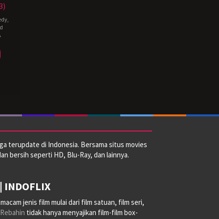
3)
edy
,
ed
A
ig
ga terupdate di Indonesia. Bersama situs movies
dan bersih seperti HD, Blu-Ray, dan lainnya.
| INDOFLIX
am jenis film mulai dari film satuan, film seri,
Rebahin
tidak hanya menyajikan film-film box-