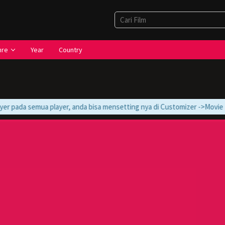
nre
Year
Country
 pada semua player, anda bisa mensetting nya di Customizer ->Movie -> Mo