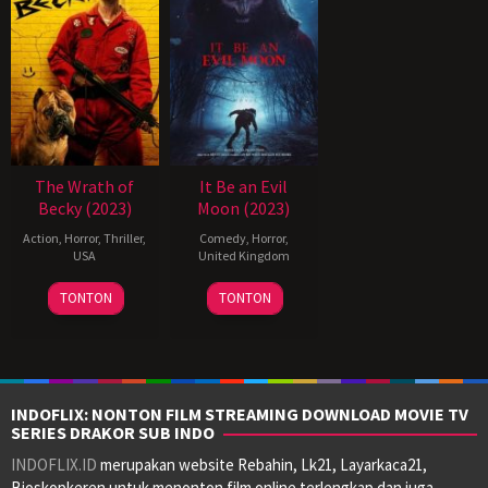
The Wrath of
It Be an Evil
Becky (2023)
Moon (2023)
Action
,
Horror
,
Thriller
,
Comedy
,
Horror
,
USA
United Kingdom
26
Matt
2
Rita
TONTON
TONTON
May
Angel
Oct
Limão
2023
2023
INDOFLIX: NONTON FILM STREAMING DOWNLOAD MOVIE TV
SERIES DRAKOR SUB INDO
INDOFLIX.ID
merupakan website Rebahin, Lk21, Layarkaca21,
Bioskopkeren untuk menonton film online terlengkap dan juga