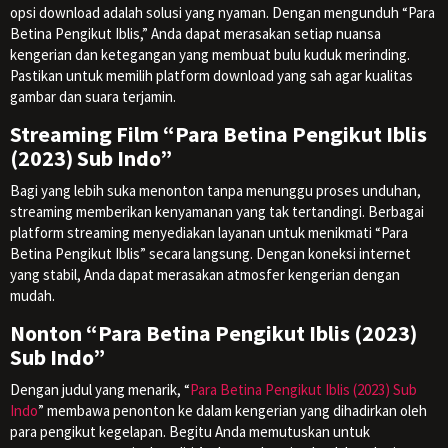
opsi download adalah solusi yang nyaman. Dengan mengunduh “Para
Betina Pengikut Iblis,” Anda dapat merasakan setiap nuansa
kengerian dan ketegangan yang membuat bulu kuduk merinding.
Pastikan untuk memilih platform download yang sah agar kualitas
gambar dan suara terjamin.
Streaming Film “Para Betina Pengikut Iblis
(2023) Sub Indo”
Bagi yang lebih suka menonton tanpa menunggu proses unduhan,
streaming memberikan kenyamanan yang tak tertandingi. Berbagai
platform streaming menyediakan layanan untuk menikmati “Para
Betina Pengikut Iblis” secara langsung. Dengan koneksi internet
yang stabil, Anda dapat merasakan atmosfer kengerian dengan
mudah.
Nonton “Para Betina Pengikut Iblis (2023)
Sub Indo”
Dengan judul yang menarik, “
Para Betina Pengikut Iblis (2023) Sub
Indo
” membawa penonton ke dalam kengerian yang dihadirkan oleh
para pengikut kegelapan. Begitu Anda memutuskan untuk