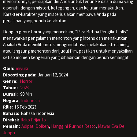
menontonnya, persiapkan diri Anda untuk terjun ke dalam dunia yang
dipenuhi dengan misteri, ketegangan, dan kejutan menakutkan.
Karakter-karakter yang misterius akan membawa Anda pada
perjalanan yang penuh ketakutan.
Dengan genre horor yang mencekam, “Para Betina Pengikut Iblis”
menawarkan pengalaman menonton yang intens dan menakutkan.
Apakah Anda memilih untuk mengunduhnya, melakukan streaming,
atau langsung menonton dari judul film, pastikan untuk menyaksikan
setiap momen kengerian yang dihadirkan dengan penuh semangat.
Oleh:
miyuki
Diposting pada:
Januari 12, 2024
Genre:
Horror
Tahun:
2023
Durasi:
90 Min
Negara:
Indonesia
Rilis:
16 Feb 2023
Bahasa:
Bahasa indonesia
Direksi:
Rako Prijanto
Pemain:
Adipati Dolken
,
Hanggini Purinda Retto
,
Mawar Eva De
Jongh