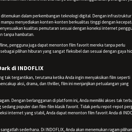
t ditemukan dalam perkembangan teknologi digital. Dengan infrastruktur
ng mampu menyediakan konten-konten berkualitas tinggi dengan kecepat
menyesuaikan kualitas pemutaran sesuai dengan koneksi internet pengg
n tanpa hambatan.
fline, pengguna juga dapat menonton film favorit mereka tanpa perlu
sebagai pilihan hiburan yang sangat fleksibel dan sesuai dengan gaya hi
Dark di INDOFLIX
 tak tergantikan, terutama ketika Anda ingin menyaksikan film seperti
akup aksi, drama, dan thriller, film ini menjanjikan petualangan yang
am. Dengan berlangganan di platform ini, Anda memiliki akses tak terb
sedang populer dan film-film klasik favorit. Tidak perlu repot-repot perg
ksi internet yang stabil, Anda dapat menonton film favorit Anda di IND
sangatlah sederhana. Di INDOFLIX, Anda akan menemukan ragam pilihan