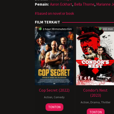
Pemain:
Aaron Eckhart
,
Bella Thorne
,
Marianne J
based on novel or book
FILM TERKAIT
1 hour 38 minutes min
102 min
Cop Secret (2022)
Condor’s Nest
(2023)
Action
,
Comedy
Action
,
Drama
,
Thriller
20
TONTON
October
TONTON