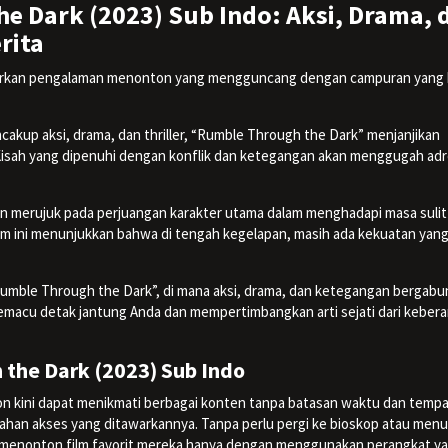
 Dark (2023) Sub Indo: Aksi, Drama, 
rita
an pengalaman menonton yang mengguncang dengan campuran yang 
kup aksi, drama, dan thriller, “Rumble Through the Dark” menjanjikan
Kisah yang dipenuhi dengan konflik dan ketegangan akan menggugah adr
in merujuk pada perjuangan karakter utama dalam menghadapi masa sulit
ilm ini menunjukkan bahwa di tengah kegelapan, masih ada kekuatan yan
mble Through the Dark”, di mana aksi, drama, dan ketegangan bergabu
memacu detak jantung Anda dan mempertimbangkan arti sejati dari kebera
the Dark (2023) Sub Indo
n kini dapat menikmati berbagai konten tanpa batasan waktu dan tempa
dahan akses yang ditawarkannya. Tanpa perlu pergi ke bioskop atau men
g menonton film favorit mereka hanya dengan menggunakan perangkat y