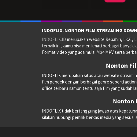
2021
INDOFLIX: NONTON FILM STREAMING DOWN
INDOFLIX.ID
merupakan website Rebahin, Lk21, La
terbaik ini, kamu bisa menikmati berbagai banyak k
Format video yang ada mulai Mp4 MKV serta berbag
Nonton Fi
INDOFLIX merupakan situs atau website streaming on
film pendek dengan berbagai genre seperti action, a
office terbaru namun tentu saja film yang sudah la
Nonton F
INDOFLIX tidak bertanggung jawab atas kepatuhan, 
silakan hubungi pemilik berkas media yang sesuai