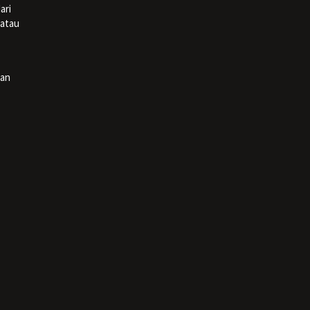
ari
 atau
han