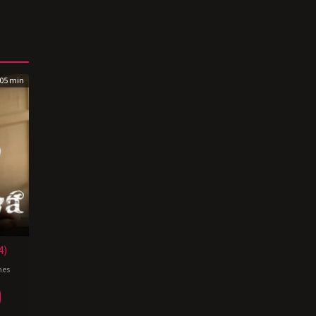
05 min
4)
nes