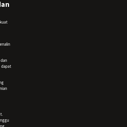
dan
kuat
enalin
 dan
g dapat
ng
nian
t.
unggu
ang