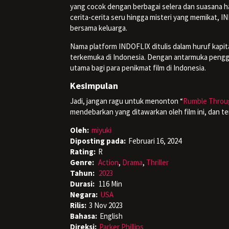
yang cocok dengan berbagai selera dan suasana h
cerita-cerita seru hingga misteri yang memikat, I
bersama keluarga.
Nama platform INDOFLIX ditulis dalam huruf kapit
terkemuka di Indonesia. Dengan antarmuka penggu
utama bagi para penikmat film di Indonesia.
Kesimpulan
Jadi, jangan ragu untuk menonton “
Rumble Throu
mendebarkan yang ditawarkan oleh film ini, dan 
Oleh:
miyuki
Diposting pada:
Februari 16, 2024
Rating:
R
Genre:
Action
,
Drama
,
Thriller
Tahun:
2023
Durasi:
116 Min
Negara:
USA
Rilis:
3 Nov 2023
Bahasa:
English
Direksi:
Parker Phillips