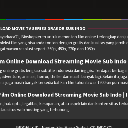
2024
2024
2024
LOAD MOVIE TV SERIES DRAKOR SUB INDO
yarkaca21, Bioskopkeren untuk menonton film online terlengkap dan ju
oleksi film yang bisa anda tonton dengan gratis dan kualitas yang jernih 
ai macam resolusi seperti 360p, 480p, 720p dan 1080p.
lm Online Download Streaming Movie Sub Indo 
line gratis lengkap subtitle indonesia dan inggris. Terdapat berbagai mac
dventure, animasi, horror, thriller dan masih banyak lagi. Selain itu juga
ma juga masih banyak tersedia bahkan film tahun lawas 1900-an pun masih 
ilm Online Download Streaming Movie Sub Indo |
hak cipta, legalitas, kesopanan, atau aspek lain dari konten situs terka
 atau situs web hosting yang terhubung.
INDOFLIX.ID - Nonton Film Movie Gratis LK21 INDOXXI