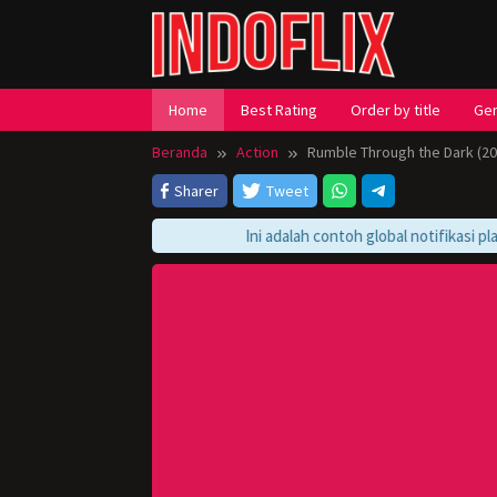
Loncat
ke
konten
Home
Best Rating
Order by title
Ge
Beranda
Action
Rumble Through the Dark (20
Sharer
Tweet
Ini adalah contoh global notifikasi playe