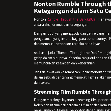
Nonton Rumble Through the
Ketegangan dalam Satu Ce
Nonton
Rumble Through the Dark (2023)
menawark
antara aksi, drama, dan ketegangan.
Dengan judul yang menggoda dan genre yang menca
pengalaman yang intens bagi para penontonnya. 
dan membuat penonton terpaku pada layar.
Asal usul judul “Rumble Through the Dark” mungk
gelap dalam hidupnya. Keterkaitan judul dengan f
memunculkan keajaiban dan keberanian.
Jangan lewatkan kesempatan untuk menonton “Ru
dalam sebuah cerita yang memikat. Film ini akan 
dan tekad.
Streaming Film Rumble Through 
Dengan maraknya layanan streaming film, penonto
Kelebihan utama dari streaming film adalah kemu
penayangan di televisi, penonton dapat langsun