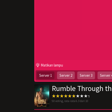
Matikan lampu
Server 1
Server 2
Server 3
Server 
Rumble Through th
50
voting, rata-rata
6.3
dari 10