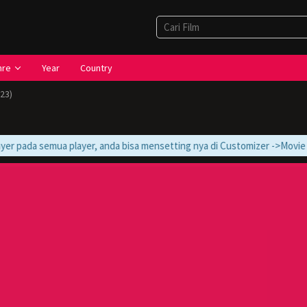
nre
Year
Country
23)
r pada semua player, anda bisa mensetting nya di Customizer ->Movie -> Mo