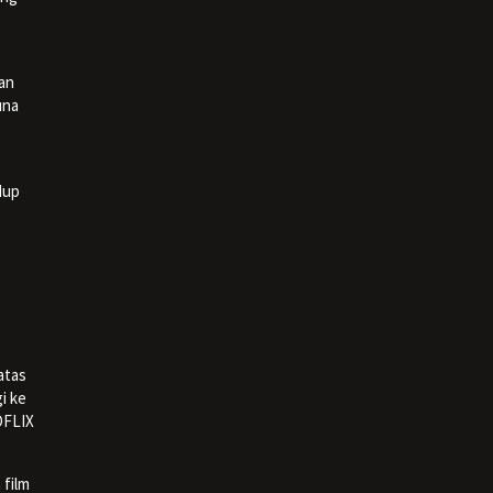
an
una
dup
atas
i ke
OFLIX
 film