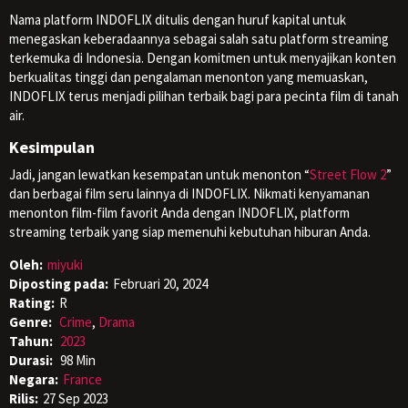
Nama platform INDOFLIX ditulis dengan huruf kapital untuk
menegaskan keberadaannya sebagai salah satu platform streaming
terkemuka di Indonesia. Dengan komitmen untuk menyajikan konten
berkualitas tinggi dan pengalaman menonton yang memuaskan,
INDOFLIX terus menjadi pilihan terbaik bagi para pecinta film di tanah
air.
Kesimpulan
Jadi, jangan lewatkan kesempatan untuk menonton “
Street Flow 2
”
dan berbagai film seru lainnya di INDOFLIX. Nikmati kenyamanan
menonton film-film favorit Anda dengan INDOFLIX, platform
streaming terbaik yang siap memenuhi kebutuhan hiburan Anda.
Oleh:
miyuki
Diposting pada:
Februari 20, 2024
Rating:
R
Genre:
Crime
,
Drama
Tahun:
2023
Durasi:
98 Min
Negara:
France
Rilis:
27 Sep 2023