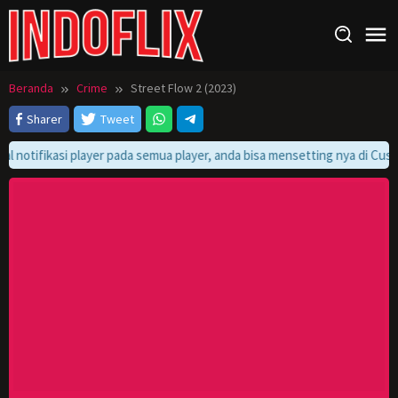
Loncat
ke
konten
Beranda
Crime
Street Flow 2 (2023)
Sharer
Tweet
l notifikasi player pada semua player, anda bisa mensetting nya di Custo