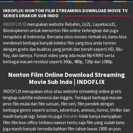
INDOFLIX: NONTON FILM STREAMING DOWNLOAD MOVIE TV
SERIES DRAKOR SUB INDO
INDOFLIX.ID
merupakan website Rebahin, Lk21, Layarkaca21,
Bioskopkeren untuk menonton film online terlengkap dan juga
terupdate di Indonesia. Bersama situs movies terbaik ini, kamu bisa
menikmati berbagai banyak koleksi film yang bisa anda tonton
dengan gratis dan kualitas yang jernih dan bersih seperti HD, Blu-
Ray, dan lainnya. Format video yang ada mulai Mp4 MKV serta
berbagai macam resolusi seperti 360p, 480p, 720p dan 1080p.
Nonton Film Online Download Streaming
Movie Sub Indo | INDOFLIX
INDOFLIX merupakan situs atau website streaming online gratis
lengkap subtitle indonesia dan inggris. Terdapat berbagai macam
jenis film mulai dari film satuan, film seri, film pendek dengan
berbagai genre seperti action, adventure, animasi, horror, thriller dan
masih banyak lagi. Selain itu juga
Rebahin
tidak hanya menyajikan
film-film box-office terbaru namun tentu saja film yang sudah lama
juga masih banyak tersedia bahkan film tahun lawas 1900-an pun