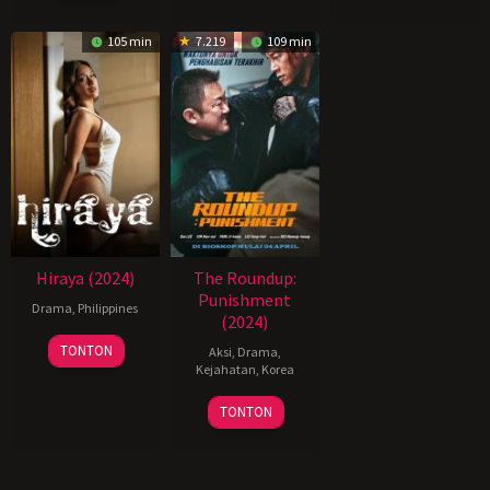
2024
105 min
7.219
109 min
Hiraya (2024)
The Roundup:
Punishment
Drama
,
Philippines
(2024)
11
TONTON
Aksi
,
Drama
,
Jul
Kejahatan
,
Korea
2024
24
허
TONTON
Apr
명
2024
행