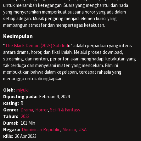
untuk menambah ketegangan. Suara yang menghantui dan nada
yang menyeramkan memperkuat suasana horor yang ada dalam
setiap adegan. Musik pengiring menjadi elemen kunci yang
membangun atmosfer dan mempertegas ketakutan.
Kesimpulan
“
The Black Demon (2023) Sub Ind
o” adalah perpaduan yang intens
antara drama, horor, dan fiksi ilmiah. Melalui proses download,
streaming, dan nonton, penonton akan menghadapi ketakutan yang
tak terduga dan menyelami misteri yang mencekam. Film ini
membuktikan bahwa dalam kegelapan, terdapat rahasia yang
menunggu untuk diungkapkan.
Oleh:
miyuki
Diposting pada:
Februari 4, 2024
Rating:
R
Genre:
Drama
,
Horror
,
Sci-fi & Fantasy
Tahun:
2023
Durasi:
101 Min
Negara:
Dominican Republic
,
Mexico
,
USA
Rilis:
26 Apr 2023