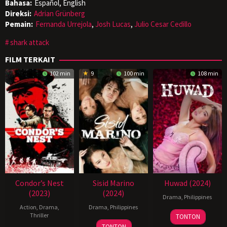
Bahasa:
Español, English
Direksi:
Adrian Grünberg
Pemain:
Fernanda Urrejola
,
Josh Lucas
,
Julio Cesar Cedillo
shark attack
FILM TERKAIT
102 min
9
100 min
108 min
Condor’s Nest
Sisid Marino
Huwad (2024)
(2023)
(2024)
Drama
,
Philippines
Action
,
Drama
,
Drama
,
Philippines
28
Reynold
Thriller
TONTON
14
Joel
Jun
Giba
TONTON