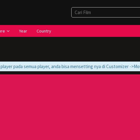
nre
Year
Country
ayer pada semua player, anda bisa mensetting nya di Customizer ->Movie -