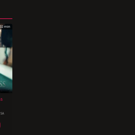
02 min
ss
SA
in