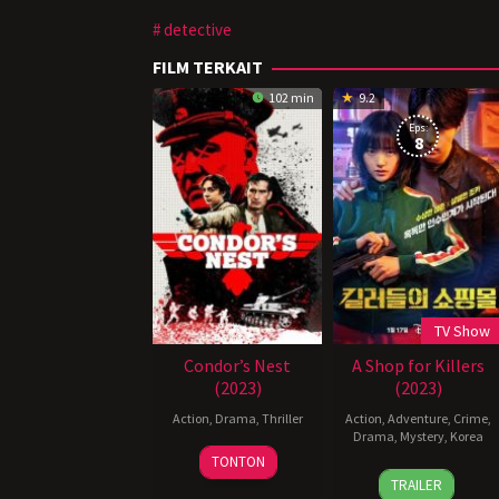
detective
FILM TERKAIT
102 min
9.2
Eps:
8
TV Show
Condor’s Nest
A Shop for Killers
(2023)
(2023)
Action
,
Drama
,
Thriller
Action
,
Adventure
,
Crime
,
Drama
,
Mystery
,
Korea
TONTON
17
Lee
TRAILER
Jan
Eon-