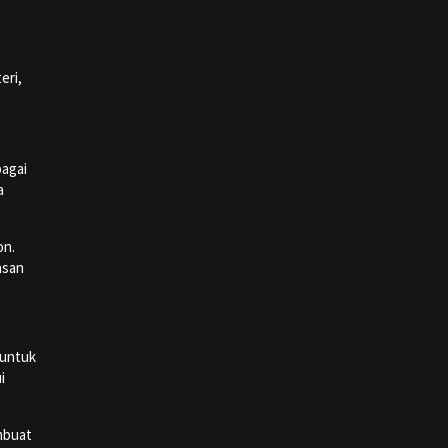
eri,
bagai
a
on.
asan
 untuk
i
mbuat