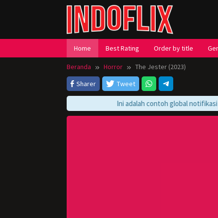
Loncat
ke
konten
Home
Best Rating
Order by title
Ge
Beranda
Horror
The Jester (2023)
Sharer
Tweet
Ini adalah contoh global notifikasi pl