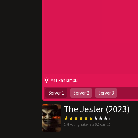
Matikan lampu
Server 1
Server 2
Server 3
The Jester (2023)
148
voting, rata-rata
6.3
dari 10