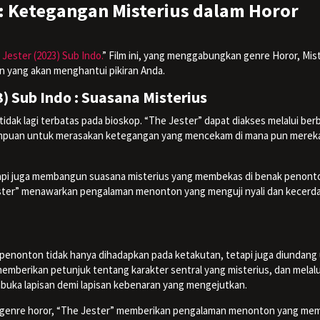
o: Ketegangan Misterius dalam Horor
Jester (2023) Sub Indo.
” Film ini, yang menggabungkan genre Horor, Mist
n yang akan menghantui pikiran Anda.
) Sub Indo : Suasana Misterius
idak lagi terbatas pada bioskop. “The Jester” dapat diakses melalui ber
mpuan untuk merasakan ketegangan yang mencekam di mana pun merek
etapi juga membangun suasana misterius yang membekas di benak penont
Jester” menawarkan pengalaman menonton yang menguji nyali dan kecerd
o
 penonton tidak hanya dihadapkan pada ketakutan, tetapi juga diundang
 memberikan petunjuk tentang karakter sentral yang misterius, dan melalu
buka lapisan demi lapisan kebenaran yang mengejutkan.
 genre horor, “The Jester” memberikan pengalaman menonton yang me