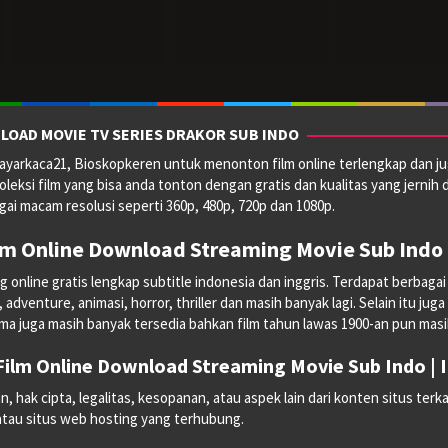
2023
2023
LOAD MOVIE TV SERIES DRAKOR SUB INDO
yarkaca21, Bioskopkeren untuk menonton film online terlengkap dan ju
oleksi film yang bisa anda tonton dengan gratis dan kualitas yang jernih 
ai macam resolusi seperti 360p, 480p, 720p dan 1080p.
lm Online Download Streaming Movie Sub Indo 
line gratis lengkap subtitle indonesia dan inggris. Terdapat berbagai mac
dventure, animasi, horror, thriller dan masih banyak lagi. Selain itu juga
ma juga masih banyak tersedia bahkan film tahun lawas 1900-an pun masih 
ilm Online Download Streaming Movie Sub Indo |
hak cipta, legalitas, kesopanan, atau aspek lain dari konten situs terka
 atau situs web hosting yang terhubung.