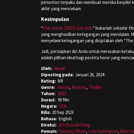
penonton terpaku dan membuat mereka berpikir k
akhir yang mencekam.
Kesimpulan
“
The Jester (2023) Sub Indo
” bukanlah sekadar fil
yang menghasilkan ketegangan yang mendalam. M
menyelami ketegangan yang diciptakan oleh “The
Jadi, persiapkan diri Anda untuk merasakan ketaku
adalah pilihan ideal bagi pecinta horor yang men
Oleh:
miyuki
Diposting pada:
Januari 26, 2024
Rating:
NR
Genre:
Horror
,
Mystery
,
Thriller
Tahun:
2023
Durasi:
90 Min
Negara:
USA
Rilis:
20 Sep 2023
Bahasa:
English
Direksi:
Jon Russell Cring
Pemain:
Delaney White
,
Lelia Symington
,
Matt Se