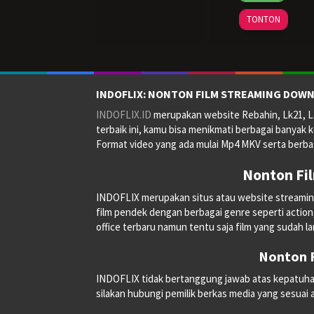
2024
hee
TONTON
INDOFLIX: NONTON FILM STREAMING DOWN
INDOFLIX.ID
merupakan website Rebahin, Lk21, La
terbaik ini, kamu bisa menikmati berbagai banyak k
Format video yang ada mulai Mp4 MKV serta berbag
Nonton Fi
INDOFLIX merupakan situs atau website streaming on
film pendek dengan berbagai genre seperti action, a
office terbaru namun tentu saja film yang sudah la
Nonton F
INDOFLIX tidak bertanggung jawab atas kepatuhan, 
silakan hubungi pemilik berkas media yang sesuai