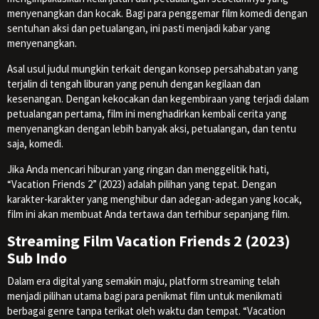
menyenangkan dan kocak. Bagi para penggemar film komedi dengan
sentuhan aksi dan petualangan, ini pasti menjadi kabar yang
menyenangkan.
Asal usul judul mungkin terkait dengan konsep persahabatan yang
terjalin di tengah liburan yang penuh dengan kegilaan dan
kesenangan. Dengan kekocakan dan kegembiraan yang terjadi dalam
petualangan pertama, film ini menghadirkan kembali cerita yang
menyenangkan dengan lebih banyak aksi, petualangan, dan tentu
saja, komedi.
Jika Anda mencari hiburan yang ringan dan menggelitik hati,
“Vacation Friends 2” (2023) adalah pilihan yang tepat. Dengan
karakter-karakter yang menghibur dan adegan-adegan yang kocak,
film ini akan membuat Anda tertawa dan terhibur sepanjang film.
Streaming Film Vacation Friends 2 (2023)
Sub Indo
Dalam era digital yang semakin maju, platform streaming telah
menjadi pilihan utama bagi para penikmat film untuk menikmati
berbagai genre tanpa terikat oleh waktu dan tempat. “Vacation