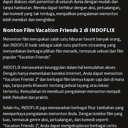
dapat diakses oleh penonton di seluruh dunia dengan mudah dan
tanpa hambatan. Mereka dapat terhibur dengan aksi, petualangan,
dan komedi yang tak terduga, menjadikan pengalaman menonton
lebih memikat dan menghibur.
Nonton Film Vacation Friends 2 di INDOFLIX
Menonton film merupakan salah satu hiburan favorit banyak orang,
dan INDOFLIX hadir sebagai salah satu platform streaming yang
menyediakan berbagai pilihan film menarik, termasuk sekuel dari film
populer “Vacation Friends”.
INDOFLIX menawarkan keunggulan dalam hal kemudahan akses.
Dengan hanya memerlukan koneksi internet, Anda dapat menonton
“Vacation Friends 2” dan berbagai film lainnya kapan saja dan di mana
saja, tanpa perlu khawatir tentang jadwal tayang atau lokasi
tertentu. Kemudahan ini membuat pengalaman menonton menjadi
lebih fleksibel dan praktis.
Selain itu, INDOFLIX juga menawarkan berbagai fitur tambahan yang
memperkaya pengalaman menonton Anda. Dengan koleksi film yang
luas, termasuk genre aksi, petualangan, dan komedi seperti
“Vacation Friends 2”, Anda dapat mengeksplorasi berbagai cerita