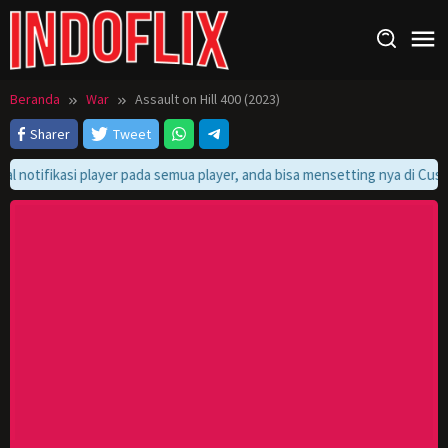
Loncat
ke
konten
Beranda
War
Assault on Hill 400 (2023)
Sharer
Tweet
l notifikasi player pada semua player, anda bisa mensetting nya di Custo