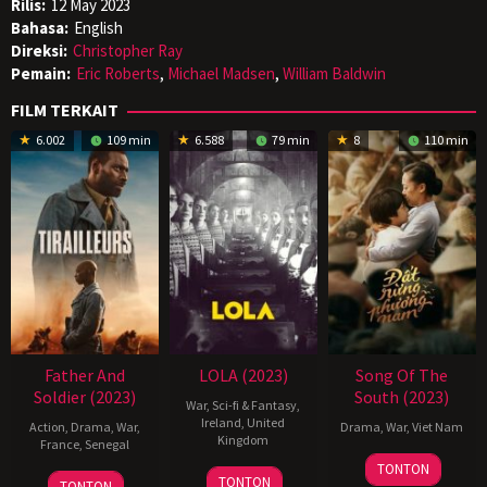
Rilis:
12 May 2023
Bahasa:
English
Direksi:
Christopher Ray
Pemain:
Eric Roberts
,
Michael Madsen
,
William Baldwin
FILM TERKAIT
6.002
109 min
6.588
79 min
8
110 min
Father And
LOLA (2023)
Song Of The
Soldier (2023)
South (2023)
War
,
Sci-fi & Fantasy
,
Ireland
,
United
Action
,
Drama
,
War
,
Drama
,
War
,
Viet Nam
Kingdom
France
,
Senegal
20
Nguyễn
TONTON
7
Louise
4
Mathieu
TONTON
Oct
Quang
TONTON