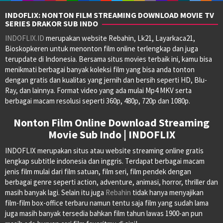
INDOFLIX: NONTON FILM STREAMING DOWNLOAD MOVIE TV
SERIES DRAKOR SUB INDO
INDOFLIX.ID
merupakan website Rebahin, Lk21, Layarkaca21,
Bioskopkeren untuk menonton film online terlengkap dan juga
terupdate di Indonesia. Bersama situs movies terbaik ini, kamu bisa
menikmati berbagai banyak koleksi film yang bisa anda tonton
dengan gratis dan kualitas yang jernih dan bersih seperti HD, Blu-
Ray, dan lainnya. Format video yang ada mulai Mp4 MKV serta
berbagai macam resolusi seperti 360p, 480p, 720p dan 1080p.
Nonton Film Online Download Streaming
Movie Sub Indo | INDOFLIX
INDOFLIX merupakan situs atau website streaming online gratis
lengkap subtitle indonesia dan inggris. Terdapat berbagai macam
jenis film mulai dari film satuan, film seri, film pendek dengan
berbagai genre seperti action, adventure, animasi, horror, thriller dan
masih banyak lagi. Selain itu juga
Rebahin
tidak hanya menyajikan
film-film box-office terbaru namun tentu saja film yang sudah lama
juga masih banyak tersedia bahkan film tahun lawas 1900-an pun