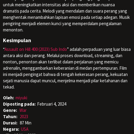
untuk meningkatkan intensitas aksi dan memberikan nuansa
dramatis pada cerita. Melodi yang mendalam dan suara perang yang
menghentak menambahkan lapisan emosi pada setiap adegan. Musik
pengiring menjadi elemen kunci yang memperdalam pengalaman
menonton.
Kesimpulan
“
Assault on Hill 400 (2023) Sub Indo
” adalah perpaduan yang luar biasa
antara aksi dan perang. Melalui proses download, streaming, dan
nonton, penonton akan terlibat dalam perjalanan yang memicu
adrenalin, menggambarkan keberanian di medan pertempuran. Film
ini menjadi pengingat bahwa di tengah kekerasan perang, kekuatan
sejati manusia dapat muncul, menjelma menjadi pilar ketahanan dan
tekad.
Oleh:
miyuki
Diposting pada:
Februari 4, 2024
Genre:
War
Tahun:
2023
Durasi:
87 Min
Negara:
USA