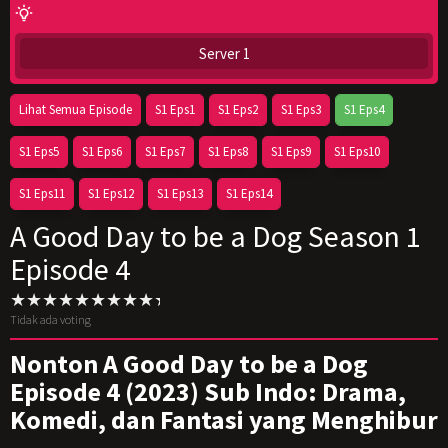
Server 1
Lihat Semua Episode
S1 Eps1
S1 Eps2
S1 Eps3
S1 Eps4
S1 Eps5
S1 Eps6
S1 Eps7
S1 Eps8
S1 Eps9
S1 Eps10
S1 Eps11
S1 Eps12
S1 Eps13
S1 Eps14
A Good Day to be a Dog Season 1
Episode 4
Tidak ada voting
Nonton A Good Day to be a Dog
Episode 4 (2023) Sub Indo: Drama,
Komedi, dan Fantasi yang Menghibur