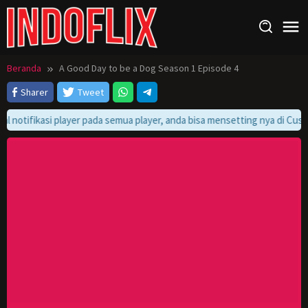
Loncat
ke
konten
Beranda
A Good Day to be a Dog Season 1 Episode 4
Sharer
Tweet
al notifikasi player pada semua player, anda bisa mensetting nya di Cust