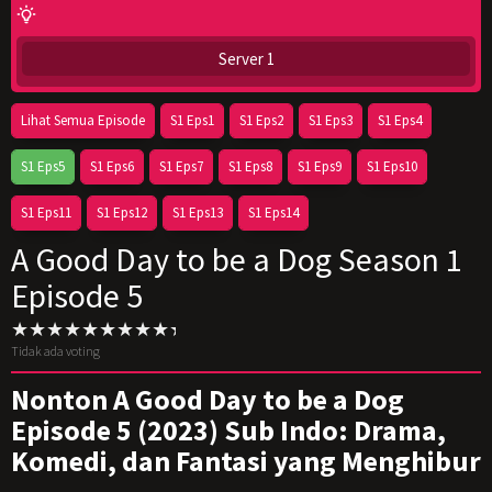
Server 1
Lihat Semua Episode
S1 Eps1
S1 Eps2
S1 Eps3
S1 Eps4
S1 Eps5
S1 Eps6
S1 Eps7
S1 Eps8
S1 Eps9
S1 Eps10
S1 Eps11
S1 Eps12
S1 Eps13
S1 Eps14
A Good Day to be a Dog Season 1
Episode 5
Tidak ada voting
Nonton A Good Day to be a Dog
Episode 5 (2023) Sub Indo: Drama,
Komedi, dan Fantasi yang Menghibur