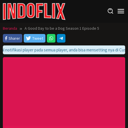
Loncat
ke
konten
Beranda
A Good Day to be a Dog Season 1 Episode 5
Sharer
Tweet
al notifikasi player pada semua player, anda bisa mensetting nya di Cust