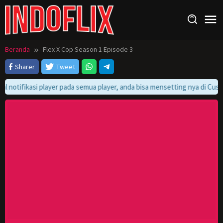
Loncat
ke
konten
Beranda
Flex X Cop Season 1 Episode 3
Sharer
Tweet
l notifikasi player pada semua player, anda bisa mensetting nya di Custo