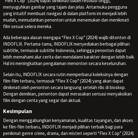
“Flex X Cop” (2024) dapat dinikmati dalam resolusi tinggi,
menyuguhkan gambar yang tajam dan jelas. Antarmuka pengguna
yang intuitif membuat navigasi di dalam platform ini menjadi lebih
mudah, memudahkan penonton untuk menemukan dan menikmati
film sesuai selera mereka.
Ada beberapa alasan mengapa “Flex X Cop” (2024) wajib ditonton di
INDOFLIX. Pertama-tama, INDOFLIX menyediakan berbagai pilihan
subtitle, termasuk subtitle Indonesia, sehingga penonton dapat
lebih memahami alur cerita dan mendalami karakter dengan lebih baik.
Hal ini meningkatkan pengalaman menonton secara keseluruhan.
Selain itu, INDOFLIX secara rutin memperbarui koleksinya dengan
film-film terbaru, termasuk “Flex X Cop” (2024) yang akan dapat
dinikmati oleh penonton secara langsung setelah rilis di bioskop.
Dengan demikian, penonton dapat merasakan sensasi menyaksikan
film dengan cerita yang segar dan aktual.
Kesimpulan
Dengan menggabungkan kenyamanan, kualitas tayangan, dan akses
ke film-film terbaru, INDOFLIX menjadi pilihan terbaik bagi para
penikmat genre crime, drama, dan misteri seperti “Flex X Cop” (2024).