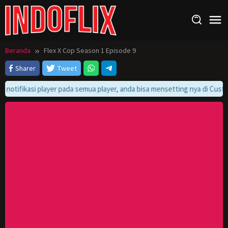
Loncat
ke
konten
Beranda
Flex X Cop Season 1 Episode 9
Sharer
Tweet
l notifikasi player pada semua player, anda bisa mensetting nya di Custom