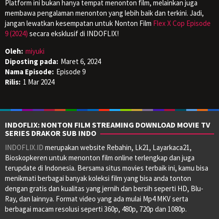
Platform ini bukan hanya tempat menonton film, melainkan juga
membawa pengalaman menonton yang lebih baik dan terkini. Jadi,
jangan lewatkan kesempatan untuk Nonton Film
Flex X Cop Episode
9 (2024)
secara eksklusif di INDOFLIX!
Oleh:
miyuki
Diposting pada:
Maret 6, 2024
Nama Episode:
Episode 9
Rilis:
1 Mar 2024
INDOFLIX: NONTON FILM STREAMING DOWNLOAD MOVIE TV
SERIES DRAKOR SUB INDO
INDOFLIX.ID
merupakan website Rebahin, Lk21, Layarkaca21,
Bioskopkeren untuk menonton film online terlengkap dan juga
terupdate di Indonesia. Bersama situs movies terbaik ini, kamu bisa
menikmati berbagai banyak koleksi film yang bisa anda tonton
dengan gratis dan kualitas yang jernih dan bersih seperti HD, Blu-
Ray, dan lainnya. Format video yang ada mulai Mp4 MKV serta
berbagai macam resolusi seperti 360p, 480p, 720p dan 1080p.