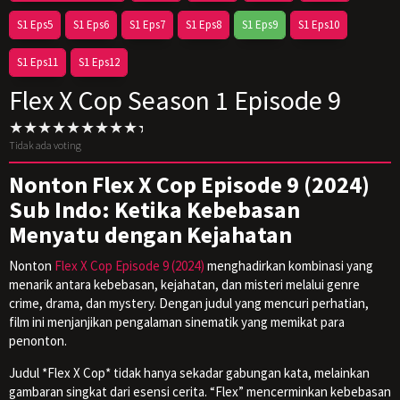
S1 Eps5
S1 Eps6
S1 Eps7
S1 Eps8
S1 Eps9
S1 Eps10
S1 Eps11
S1 Eps12
Flex X Cop Season 1 Episode 9
Tidak ada voting
Nonton Flex X Cop Episode 9 (2024)
Sub Indo: Ketika Kebebasan
Menyatu dengan Kejahatan
Nonton
Flex X Cop Episode 9 (2024)
menghadirkan kombinasi yang
menarik antara kebebasan, kejahatan, dan misteri melalui genre
crime, drama, dan mystery. Dengan judul yang mencuri perhatian,
film ini menjanjikan pengalaman sinematik yang memikat para
penonton.
Judul *Flex X Cop* tidak hanya sekadar gabungan kata, melainkan
gambaran singkat dari esensi cerita. “Flex” mencerminkan kebebasan