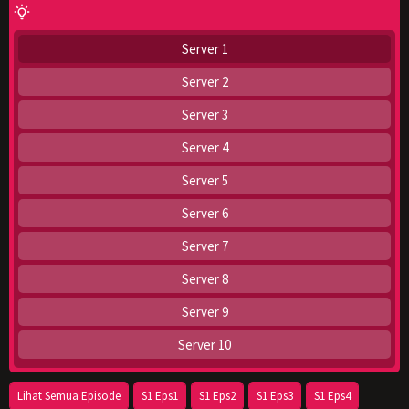
Server 1
Server 2
Server 3
Server 4
Server 5
Server 6
Server 7
Server 8
Server 9
Server 10
Lihat Semua Episode
S1 Eps1
S1 Eps2
S1 Eps3
S1 Eps4