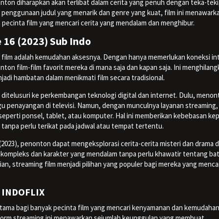
ton diharapkan akan terlibat dalam cerita yang penuh dengan teka-teki
penggunaan judul yang menarik dan genre yang kuat, film ini menawark
ecinta film yang mencari cerita yang mendalam dan menghibur.
16 (2023) Sub Indo
ng film adalah kemudahan aksesnya. Dengan hanya memerlukan koneksi in
on film-film favorit mereka di mana saja dan kapan saja. Ini menghilang
jadi hambatan dalam menikmati film secara tradisional.
 ditelusuri ke perkembangan teknologi digital dan internet. Dulu, meno
 penayangan di televisi. Namun, dengan munculnya layanan streaming, 
 seperti ponsel, tablet, atau komputer. Hal ini memberikan kebebasan ke
anpa perlu terikat pada jadwal atau tempat tertentu.
(2023), penonton dapat mengeksplorasi cerita-cerita misteri dan drama
ng kompleks dan karakter yang mendalam tanpa perlu khawatir tentang ba
n, streaming film menjadi pilihan yang populer bagi mereka yang menca
.
i INDOFLIX
 utama bagi banyak pecinta film yang mencari kenyamanan dan kemudaha
latform streaming ini menawarkan sejumlah keunggulan yang membuat