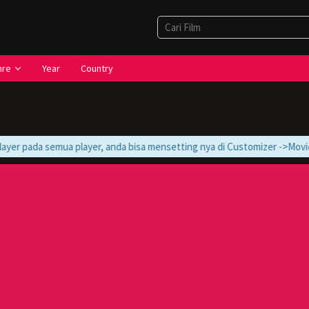
nre
Year
Country
yer pada semua player, anda bisa mensetting nya di Customizer ->Movie ->