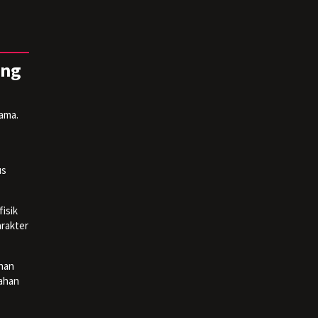
ang
ama.
us
isik
arakter
ahan
bahan