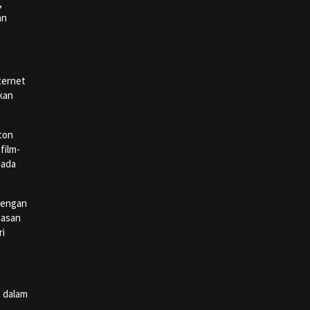
,
an
ternet
kan
nton
film-
pada
 dengan
tasan
ri
n dalam