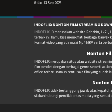
Rilis:
13 Sep 2023
INDOFLIX: NONTON FILM STREAMING DOWN
INDOFLIX.ID
merupakan website Rebahin, Lk21, La
terbaik ini, kamu bisa menikmati berbagai banyak k
Format video yang ada mulai Mp4 MKV serta berbag
Nonton Fi
INDOFLIX merupakan situs atau website streaming on
film pendek dengan berbagai genre seperti action, a
office terbaru namun tentu saja film yang sudah la
Nonton F
INDOFLIX tidak bertanggung jawab atas kepatuhan, 
silakan hubungi pemilik berkas media yang sesuai