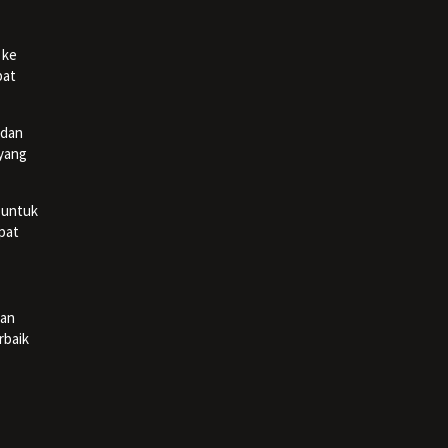
 ke
pat
 dan
 yang
 untuk
pat
dan
rbaik