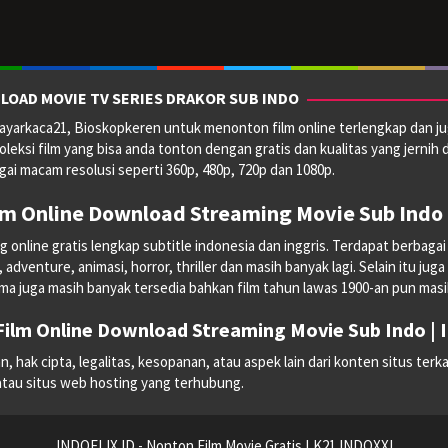
LOAD MOVIE TV SERIES DRAKOR SUB INDO
yarkaca21, Bioskopkeren untuk menonton film online terlengkap dan ju
oleksi film yang bisa anda tonton dengan gratis dan kualitas yang jernih 
ai macam resolusi seperti 360p, 480p, 720p dan 1080p.
lm Online Download Streaming Movie Sub Indo 
line gratis lengkap subtitle indonesia dan inggris. Terdapat berbagai mac
dventure, animasi, horror, thriller dan masih banyak lagi. Selain itu juga
ma juga masih banyak tersedia bahkan film tahun lawas 1900-an pun masih 
ilm Online Download Streaming Movie Sub Indo |
hak cipta, legalitas, kesopanan, atau aspek lain dari konten situs terka
 atau situs web hosting yang terhubung.
INDOFLIX.ID - Nonton Film Movie Gratis LK21 INDOXXI