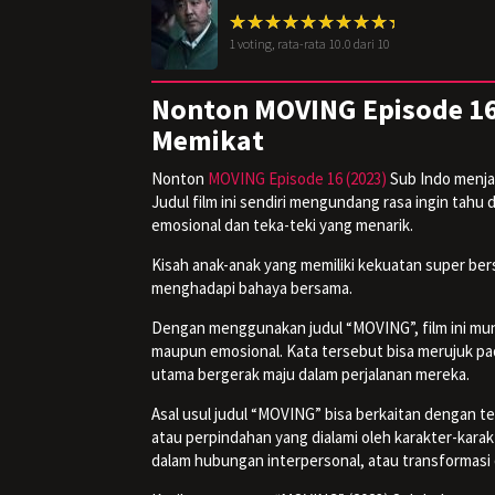
1
voting, rata-rata
10.0
dari 10
Nonton MOVING Episode 16 
Memikat
Nonton
MOVING Episode 16 (2023)
Sub Indo menja
Judul film ini sendiri mengundang rasa ingin tah
emosional dan teka-teki yang menarik.
Kisah anak-anak yang memiliki kekuatan super ber
menghadapi bahaya bersama.
Dengan menggunakan judul “MOVING”, film ini mun
maupun emosional. Kata tersebut bisa merujuk pa
utama bergerak maju dalam perjalanan mereka.
Asal usul judul “MOVING” bisa berkaitan dengan te
atau perpindahan yang dialami oleh karakter-karak
dalam hubungan interpersonal, atau transformasi 