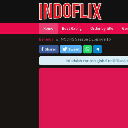
Loncat
ke
konten
Home
Best Rating
Order by title
Ge
Beranda
MOVING Season 1 Episode 16
Sharer
Tweet
Ini adalah contoh global notifikasi pla