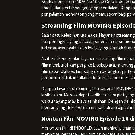
Ketika menonton “MOVING” (2023) Sub Indo, penon
emosi, dan pertimbangan yang mendalam. Dengan 
pengalaman menonton yang memuaskan bagi para p
Streaming Film MOVING Episode 
Salah satu kelebihan utama dari layanan streami
dan perangkat yang sesuai, penonton dapat menont
keterbatasan waktu dan lokasi yang seringkali men
Asal usul keunggulan layanan streaming film dapat
film membutuhkan pergi ke bioskop atau menunggu
film dapat diakses langsung dari perangkat pintar
penonton untuk menikmati konten favorit mereka t
Dengan layanan streaming film seperti “MOVING” 
lebih dalam. Mereka dapat terlibat dalam plot ya
waktu tayang atau biaya tambahan. Dengan demikia
hiburan yang fleksibel dan menarik di era digital ini
Nonton Film MOVING Episode 16 d
Menonton film di INDOFLIX telah menjadi pilihan
menikmati berbagai judul film favorit mereka. P