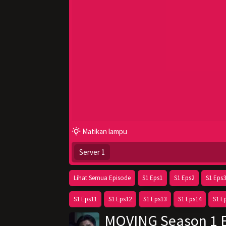
Matikan lampu
Server 1
Lihat Semua Episode
S1 Eps1
S1 Eps2
S1 Eps3
S1 Eps11
S1 Eps12
S1 Eps13
S1 Eps14
S1 E
MOVING Season 1 E