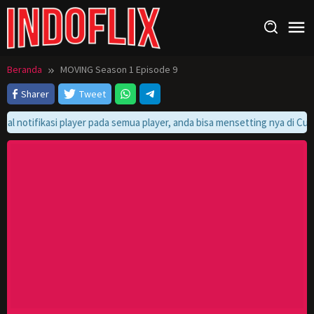
Loncat
ke
konten
Beranda
MOVING Season 1 Episode 9
Sharer
Tweet
bal notifikasi player pada semua player, anda bisa mensetting nya di Cus