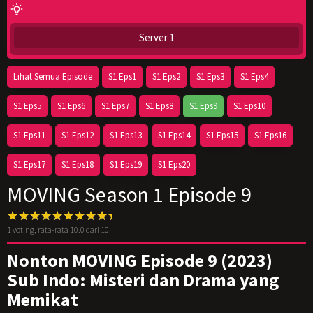
Server 1
Lihat Semua Episode
S1 Eps1
S1 Eps2
S1 Eps3
S1 Eps4
S1 Eps5
S1 Eps6
S1 Eps7
S1 Eps8
S1 Eps9
S1 Eps10
S1 Eps11
S1 Eps12
S1 Eps13
S1 Eps14
S1 Eps15
S1 Eps16
S1 Eps17
S1 Eps18
S1 Eps19
S1 Eps20
MOVING Season 1 Episode 9
1
voting, rata-rata
10.0
dari 10
Nonton MOVING Episode 9 (2023)
Sub Indo: Misteri dan Drama yang
Memikat