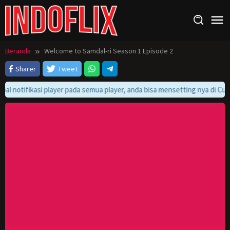
Loncat
ke
konten
Beranda
Welcome to Samdal-ri Season 1 Episode 2
Sharer
Tweet
bal notifikasi player pada semua player, anda bisa mensetting nya di Cus