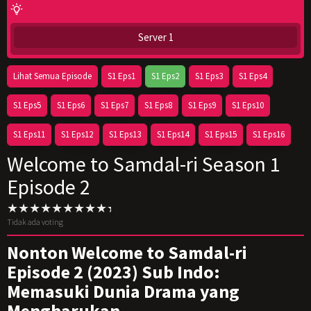
Server 1
Lihat Semua Episode
S1 Eps1
S1 Eps2
S1 Eps3
S1 Eps4
S1 Eps5
S1 Eps6
S1 Eps7
S1 Eps8
S1 Eps9
S1 Eps10
S1 Eps11
S1 Eps12
S1 Eps13
S1 Eps14
S1 Eps15
S1 Eps16
Welcome to Samdal-ri Season 1
Episode 2
Tidak ada voting
Nonton Welcome to Samdal-ri
Episode 2 (2023) Sub Indo:
Memasuki Dunia Drama yang
Mengharukan