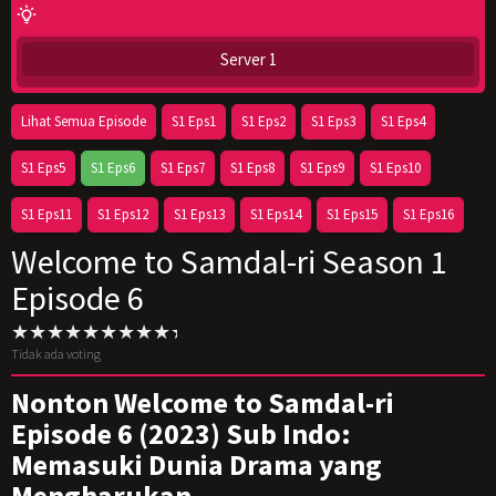
Server 1
Lihat Semua Episode
S1 Eps1
S1 Eps2
S1 Eps3
S1 Eps4
S1 Eps5
S1 Eps6
S1 Eps7
S1 Eps8
S1 Eps9
S1 Eps10
S1 Eps11
S1 Eps12
S1 Eps13
S1 Eps14
S1 Eps15
S1 Eps16
Welcome to Samdal-ri Season 1
Episode 6
Tidak ada voting
Nonton Welcome to Samdal-ri
Episode 6 (2023) Sub Indo:
Memasuki Dunia Drama yang
Mengharukan