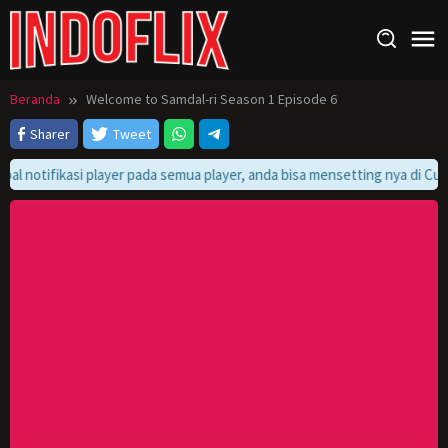
Loncat
ke
konten
Beranda
Welcome to Samdal-ri Season 1 Episode 6
Sharer
Tweet
bal notifikasi player pada semua player, anda bisa mensetting nya di Cus