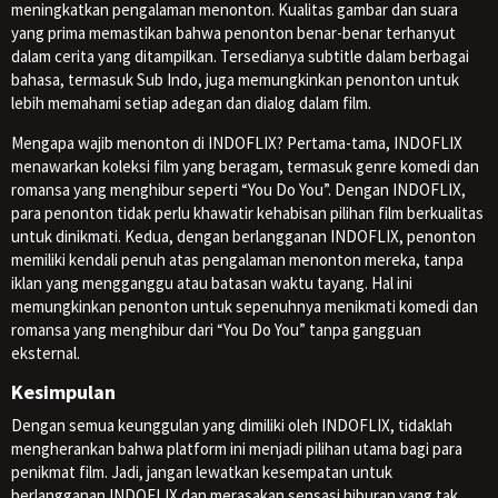
meningkatkan pengalaman menonton. Kualitas gambar dan suara
yang prima memastikan bahwa penonton benar-benar terhanyut
dalam cerita yang ditampilkan. Tersedianya subtitle dalam berbagai
bahasa, termasuk Sub Indo, juga memungkinkan penonton untuk
lebih memahami setiap adegan dan dialog dalam film.
Mengapa wajib menonton di INDOFLIX? Pertama-tama, INDOFLIX
menawarkan koleksi film yang beragam, termasuk genre komedi dan
romansa yang menghibur seperti “You Do You”. Dengan INDOFLIX,
para penonton tidak perlu khawatir kehabisan pilihan film berkualitas
untuk dinikmati. Kedua, dengan berlangganan INDOFLIX, penonton
memiliki kendali penuh atas pengalaman menonton mereka, tanpa
iklan yang mengganggu atau batasan waktu tayang. Hal ini
memungkinkan penonton untuk sepenuhnya menikmati komedi dan
romansa yang menghibur dari “You Do You” tanpa gangguan
eksternal.
Kesimpulan
Dengan semua keunggulan yang dimiliki oleh INDOFLIX, tidaklah
mengherankan bahwa platform ini menjadi pilihan utama bagi para
penikmat film. Jadi, jangan lewatkan kesempatan untuk
berlangganan INDOFLIX dan merasakan sensasi hiburan yang tak