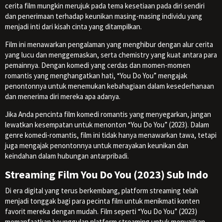
cerita film mungkin merujuk pada tema kesetiaan pada diri sendiri
dan penerimaan terhadap keunikan masing-masing individu yang
menjadi inti dari kisah cinta yang ditampilkan.
Film ini menawarkan pengalaman yang menghibur dengan alur cerita
yang lucu dan menggemaskan, serta chemistry yang kuat antara para
pemainnya. Dengan komedi yang cerdas dan momen-momen
romantis yang menghangatkan hati, “You Do You” mengajak
penontonnya untuk menemukan kebahagiaan dalam kesederhanaan
dan menerima diri mereka apa adanya.
Jika Anda pencinta film komedi romantis yang menyegarkan, jangan
lewatkan kesempatan untuk menonton “You Do You” (2023). Dalam
genre komedi-romantis, film ini tidak hanya menawarkan tawa, tetapi
juga mengajak penontonnya untuk merayakan keunikan dan
keindahan dalam hubungan antarpribadi.
Streaming Film You Do You (2023) Sub Indo
Di era digital yang terus berkembang, platform streaming telah
menjadi tonggak bagi para pecinta film untuk menikmati konten
favorit mereka dengan mudah. Film seperti “You Do You” (2023)
memanfaatkan keunggulan platform streaming untuk menyajikan