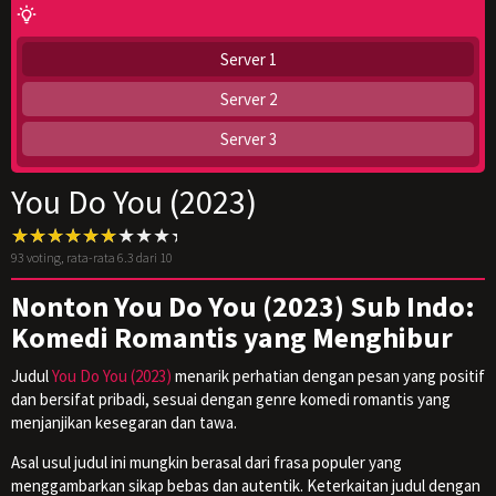
Server 1
Server 2
Server 3
You Do You (2023)
93
voting, rata-rata
6.3
dari 10
Nonton You Do You (2023) Sub Indo:
Komedi Romantis yang Menghibur
Judul
You Do You (2023)
menarik perhatian dengan pesan yang positif
dan bersifat pribadi, sesuai dengan genre komedi romantis yang
menjanjikan kesegaran dan tawa.
Asal usul judul ini mungkin berasal dari frasa populer yang
menggambarkan sikap bebas dan autentik. Keterkaitan judul dengan