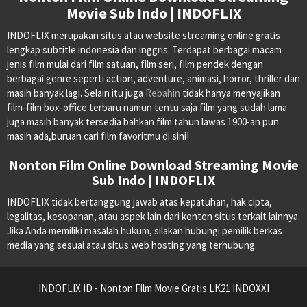
Movie Sub Indo | INDOFLIX
INDOFLIX merupakan situs atau website streaming online gratis
lengkap subtitle indonesia dan inggris. Terdapat berbagai macam
jenis film mulai dari film satuan, film seri, film pendek dengan
berbagai genre seperti action, adventure, animasi, horror, thriller dan
masih banyak lagi. Selain itu juga
Rebahin
tidak hanya menyajikan
film-film box-office terbaru namun tentu saja film yang sudah lama
juga masih banyak tersedia bahkan film tahun lawas 1900-an pun
masih ada,buruan cari film favoritmu di sini!
Nonton Film Online Download Streaming Movie
Sub Indo | INDOFLIX
INDOFLIX tidak bertanggung jawab atas kepatuhan, hak cipta,
legalitas, kesopanan, atau aspek lain dari konten situs terkait lainnya.
Jika Anda memiliki masalah hukum, silakan hubungi pemilik berkas
media yang sesuai atau situs web hosting yang terhubung.
INDOFLIX.ID - Nonton Film Movie Gratis LK21 INDOXXI